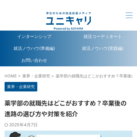
ユニキャリ - 学生のための就活応援メディア｜Powerd by
洋服の青山
インターンシップ
就活コーディネート
就活ノウハウ(準備編)
就活ノウハウ(実践編)
お問い合わせ
HOME
>
業界・企業研究
>
薬学部の就職先はどこがおすすめ？卒業後の
業界・企業研究
薬学部の就職先はどこがおすすめ？卒業後の
進路の選び方や対策を紹介
2025年4月7日