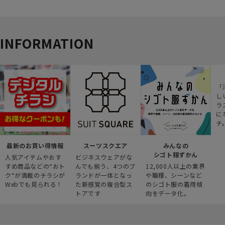
INFORMATION
「
し
ラ
に
チ
最新のお買い得情報
スーツスクエア
みんなの
シゴト服ずかん
人気アイテムやおす
ビジネスウェアがな
すめ商品などの“おト
んでも揃う、4つのブ
12,000人以上の業界
ク“が満載のチラシが
ランドが一体となっ
や職種、シーンなど
Webでも見られる！
た新感覚の複合型ス
のシゴト服の着用傾
トアです
向をデータ化。