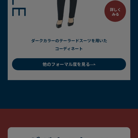
詳しく
詳しく
詳しく
詳しく
詳しく
詳しく
詳しく
詳しく
詳しく
みる
みる
みる
みる
みる
みる
みる
みる
みる
上下共生地であればデザイン･色･柄を
ジャケット、ボトムスともにデザイン･色･柄を
テーラードスーツはライトカラー、
セットアップスーツや
ベーシックカラーや柄ありのジャケット、
ベーシックカラーのトップス・ボトムスを
ダークカラーで無地調のジャケット＆ビジネスボトムスを
カジュアルトップス・カジュアルボトムスどちらかを
ダークカラーのテーラードスーツを
ジレセットアップを用いたコーディネー
ノーカラースーツはダーク
選ばないコーディネート
カラーボトムスを用
用いたコーディネー
用いた
選ばないコーデ
用いたコ
用い
カラーまでが
いたコーディネート
たコーディネート
コーディネート
ーディネート
ィネート
可能なコーディネート
ト
ト
他のフォーマル度を見る
他のフォーマル度を見る
他のフォーマル度を見る
他のフォーマル度を見る
他のフォーマル度を見る
他のフォーマル度を見る
他のフォーマル度を見る
他のフォーマル度を見る
他のフォーマル度を見る