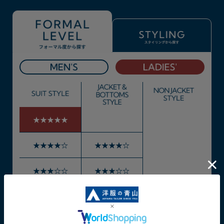
★★★★★
★★★★☆
★★★★☆
★★★☆☆
★★★☆☆
★★☆☆☆
★★☆☆☆
★★☆☆☆
★☆☆☆☆