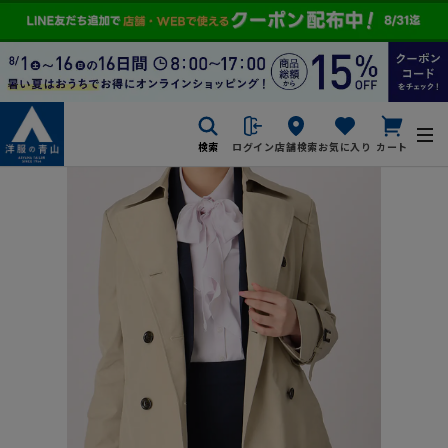
検索
ログイン
店舗検索
お気に入り
カート