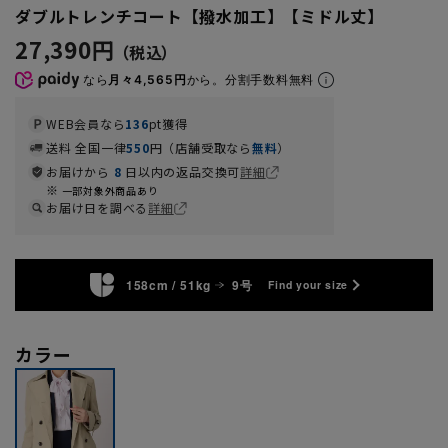
ダブルトレンチコート【撥水加工】【ミドル丈】
27,390円
なら
月々4,565円
から。分割手数料無料
WEB会員なら
136
pt獲得
送料 全国一律
550
円（店舗受取なら
無料
）
お届けから
8
日以内の返品交換可
詳細
一部対象外商品あり
お届け日を調べる
詳細
158cm / 51kg
9号
Find your size
カラー