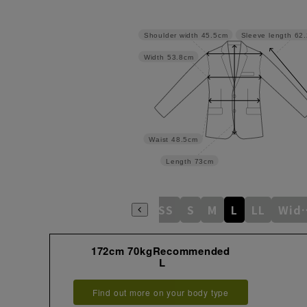
Shoulder width
45.5cm
Sleeve length
62
Width
53.8cm
Waist
48.5cm
Length
73cm
SS
S
M
L
LL
Wi
172cm 70kgRecommended
L
Find out more on your body type