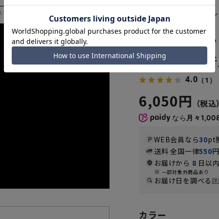
ビジネスからカジュアル
いただく際の目安となります。
70005-11
ゼロプレッシ
ットアップ着
4.0
（1）
6,050円
なら
月々1,00
WEB会員なら
30
pt
送料 全国一律
550
お届けから
8
日以内
一部対象外商品あり
お届け日を調べる
詳
カラー