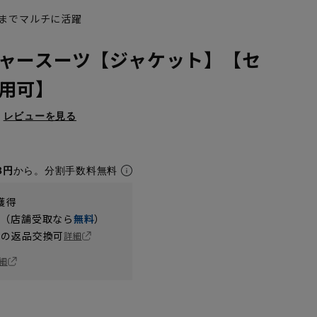
までマルチに活躍
ャースーツ【ジャケット】【セ
用可】
レビューを見る
8円
から。分割手数料無料
獲得
円（店舗受取なら
無料
）
の返品交換可
詳細
細