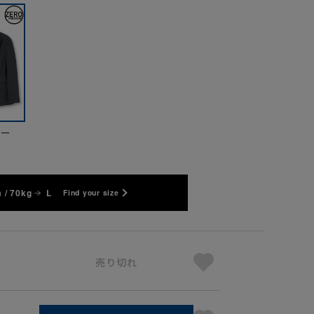
ビー
 / 70kg
L
Find your size
売り切れ