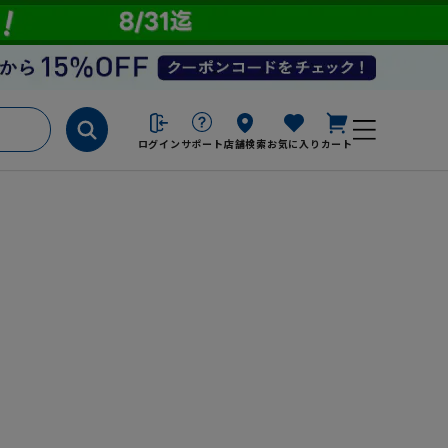
ログイン
サポート
店舗検索
お気に入り
カート