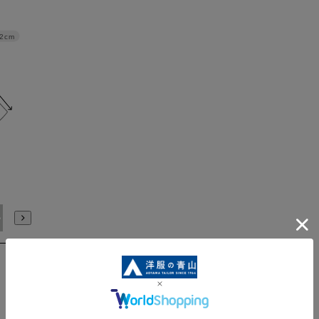
.2cm
deM
3L
WideL