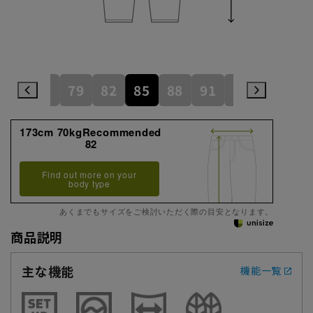
76
79
82
85
88
91
94
173cm 70kgRecommended
82
Find out more on your
body type
あくまでもサイズをご検討いただく際の目安となります。
商品説明
主な機能
機能一覧