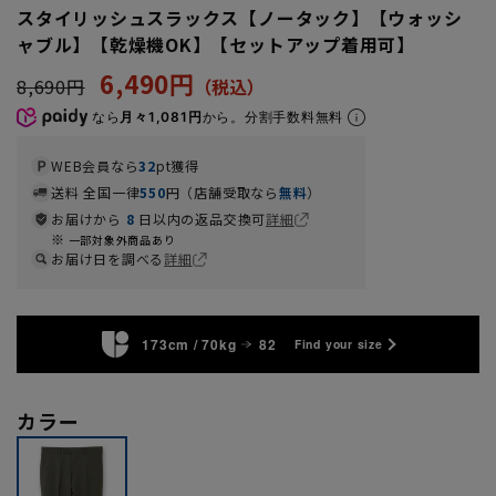
スタイリッシュスラックス【ノータック】【ウォッシ
ャブル】【乾燥機OK】【セットアップ着用可】
6,490円
8,690円
なら
月々1,081円
から。分割手数料無料
WEB会員なら
32
pt獲得
送料 全国一律
550
円（店舗受取なら
無料
）
お届けから
8
日以内の返品交換可
詳細
一部対象外商品あり
お届け日を調べる
詳細
173cm / 70kg
82
Find your size
カラー