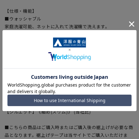
【仕様・機能】
■ウォッシャブル
家庭洗濯可能、ネットに入れて洗濯機で洗えます。
さらに簡単にハンガーにかけてのシャワークリーンも可能。
■ストレッチ
優れた伸縮性で動きやすく快適な着用感に。
■シワ抑制
ポリエステルの素材特性でシワになりにくい。
■Plastics Smart
この商品はリサイクル原料を使用し、プラスチック・スマート
に賛同しています。本製品の表素材には再生ポリエステル55%
を使用した生地を使用しています。
【シルエット】《細め(スリム)》 (当社比)
■こちらの商品はご購入時またはご購入後の裾上げが必要な商
品となります。裾上げテープは当サイトでご購入いただけま