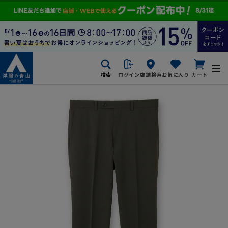
検索
ログイン
店舗検索
お気に入り
カート