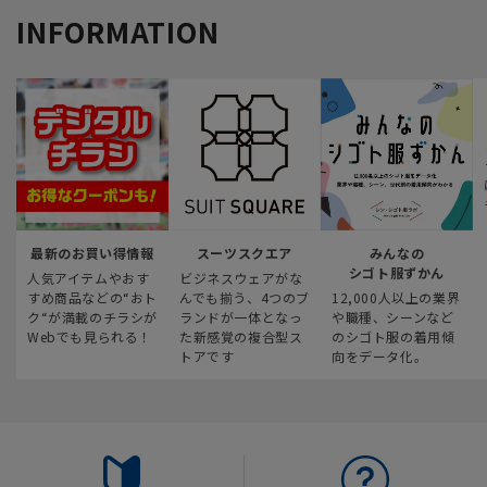
INFORMATION
最新のお買い得情報
スーツスクエア
みんなの
シゴト服ずかん
人気アイテムやおす
ビジネスウェアがな
すめ商品などの“おト
んでも揃う、4つのブ
12,000人以上の業界
ク“が満載のチラシが
ランドが一体となっ
や職種、シーンなど
Webでも見られる！
た新感覚の複合型ス
のシゴト服の着用傾
トアです
向をデータ化。