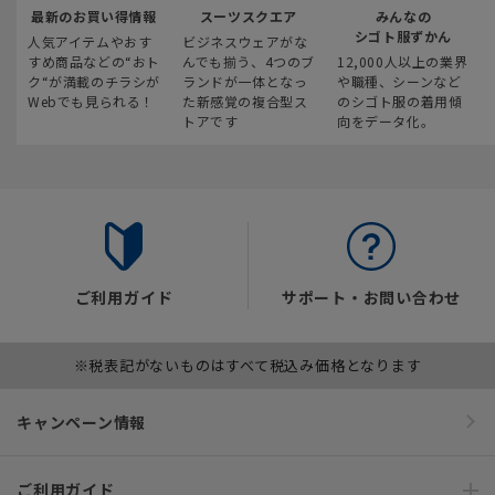
最新のお買い得情報
スーツスクエア
みんなの
シゴト服ずかん
人気アイテムやおす
ビジネスウェアがな
すめ商品などの“おト
んでも揃う、4つのブ
12,000人以上の業界
ク“が満載のチラシが
ランドが一体となっ
や職種、シーンなど
Webでも見られる！
た新感覚の複合型ス
のシゴト服の着用傾
トアです
向をデータ化。
ご利用ガイド
サポート・お問い合わせ
※税表記がないものはすべて税込み価格となります
キャンペーン情報
ご利用ガイド