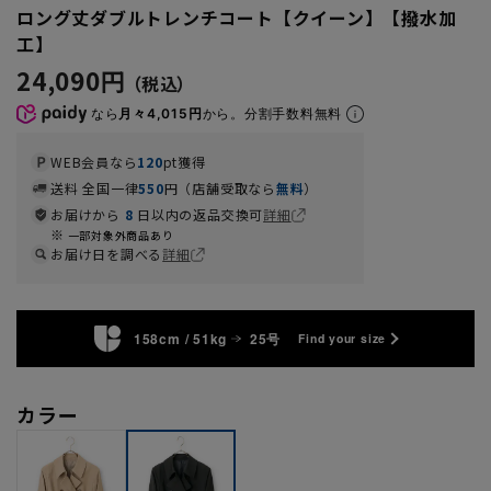
ロング丈ダブルトレンチコート【クイーン】【撥水加
工】
24,090円
なら
月々4,015円
から。分割手数料無料
WEB会員なら
120
pt獲得
送料 全国一律
550
円（店舗受取なら
無料
）
お届けから
8
日以内の返品交換可
詳細
一部対象外商品あり
お届け日を調べる
詳細
158cm / 51kg
25号
Find your size
カラー