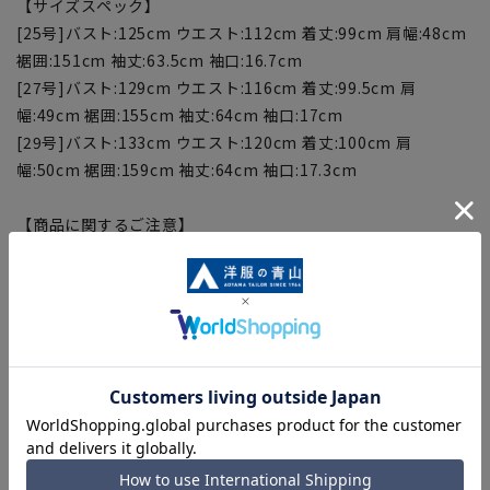
【サイズスペック】
[25号]バスト:125cm ウエスト:112cm 着丈:99cm 肩幅:48cm
裾囲:151cm 袖丈:63.5cm 袖口:16.7cm
[27号]バスト:129cm ウエスト:116cm 着丈:99.5cm 肩
幅:49cm 裾囲:155cm 袖丈:64cm 袖口:17cm
[29号]バスト:133cm ウエスト:120cm 着丈:100cm 肩
幅:50cm 裾囲:159cm 袖丈:64cm 袖口:17.3cm
【商品に関するご注意】
■商品画像はサンプルのため、色味やサイズ等の仕様に変更が
ある場合がございますので、予めご了承ください。
■サイズスペックは仕上がりサイズを記載しております。
■ブラウザやお使いのモニター環境、また撮影時の室内外の光
加減により、実際の商品と掲載画像の色味が異なる場合がござ
います。
■生地や仕様・デザインにより、着用感や実際のサイズ表に若
干の誤差が生じる場合がございます。予めご了承ください。
■店舗や各モールサイトと商品在庫を共有しております関係