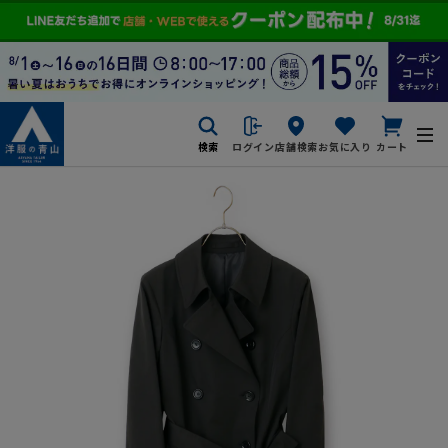
検索
ログイン
店舗検索
お気に入り
カート