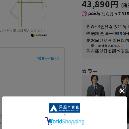
43,890円
なら
月々7,31
WEB会員なら
219
p
いただく際の目安となります。
送料 全国一律
550
お届けから
8
日以内
一部対象外商品あり
お届け日を調べる
詳
機能一覧
カラー
です。
す。非常に軽くて薄い生地です
グレー
ブラ