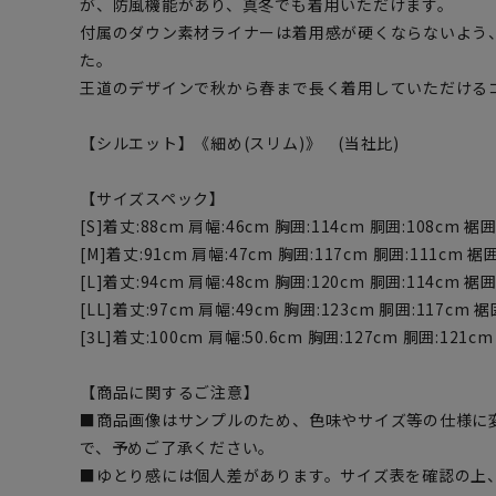
が、防風機能があり、真冬でも着用いただけます。
付属のダウン素材ライナーは着用感が硬くならないよう
た。
王道のデザインで秋から春まで長く着用していただける
【シルエット】《細め(スリム)》 (当社比)
【サイズスペック】
[S]着丈:88cm 肩幅:46cm 胸囲:114cm 胴囲:108cm 裾囲
[M]着丈:91cm 肩幅:47cm 胸囲:117cm 胴囲:111cm 裾囲
[L]着丈:94cm 肩幅:48cm 胸囲:120cm 胴囲:114cm 裾囲
[LL]着丈:97cm 肩幅:49cm 胸囲:123cm 胴囲:117cm 裾
[3L]着丈:100cm 肩幅:50.6cm 胸囲:127cm 胴囲:121cm
【商品に関するご注意】
■商品画像はサンプルのため、色味やサイズ等の仕様に
で、予めご了承ください。
■ゆとり感には個人差があります。サイズ表を確認の上