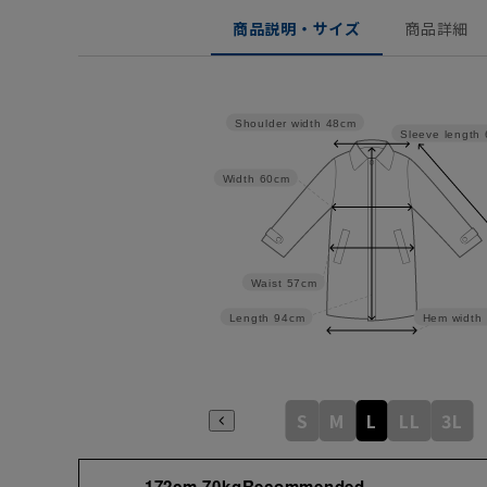
商品説明・サイズ
商品詳細
Shoulder width
48cm
Sleeve length
Width
60cm
Waist
57cm
Length
94cm
Hem width
S
M
L
LL
3L
172cm 70kgRecommended