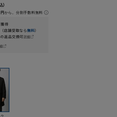
5円
から。分割手数料無料
t獲得
円（店舗受取なら
無料
）
の返品交換可
詳細
細
ック