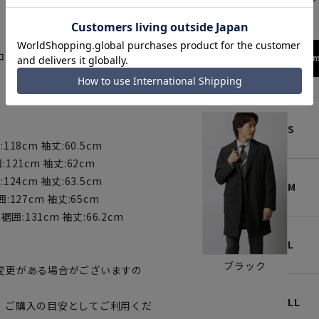
、形状と取付位置にこだわりまし
コートです。
172cm
S
:118cm 袖丈:60.5cm
:121cm 袖丈:62cm
:124cm 袖丈:63.5cm
M
囲:127cm 袖丈:65cm
 裾囲:131cm 袖丈:66.2cm
L
ブラック
変更がある場合がございますの
LL
、ご購入の目安としてご利用くだ