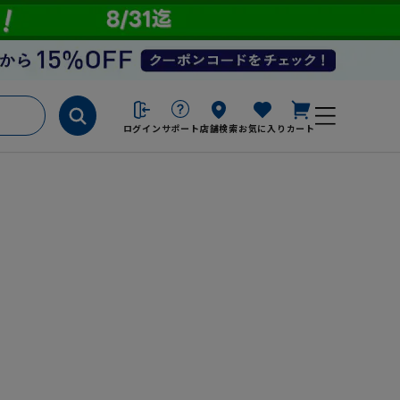
ログイン
サポート
店舗検索
お気に入り
カート