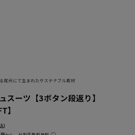
る尾州にて生まれたサステナブル素材
ュスーツ【3ボタン段返り】
FT】
YA7
YA8
5円
から。分割手数料無料