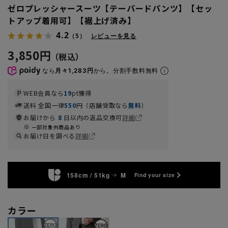
ゼロプレッシャースーツ【テーパードパンツ】【セッ
トアップ着用可】【裾上げ済み】
4.2
（5）
レビューを見る
3,850円
なら
月々1,283円
から。分割手数料無料
WEB会員なら
19
pt獲得
送料 全国一律
550
円（店舗受取なら
無料
）
お届けから
8
日以内の返品交換可
詳細
一部対象外商品あり
お届け日を調べる
詳細
158cm / 51kg
M
Find your size
カラー