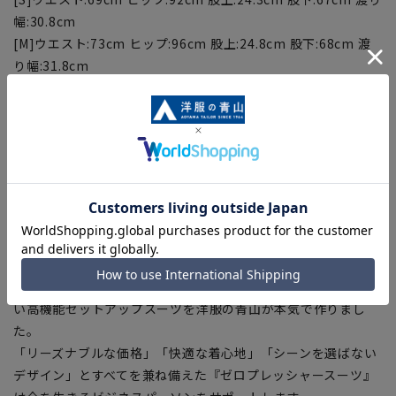
幅:30.8cm
[M]ウエスト:73cm ヒップ:96cm 股上:24.8cm 股下:68cm 渡
り幅:31.8cm
[L]ウエスト:77cm ヒップ:101cm 股上:25.8cm 股下:69cm 渡
り幅:33.1cm
[LL]ウエスト:83cm ヒップ:108cm 股上:26.8cm 股下:70cm
渡り幅:34.9cm
[3L]ウエスト:92cm ヒップ:118cm 股上:28.8cm 股下:70cm
渡り幅:37.4cm
【ゼロプレッシャースーツとは】
働き方の多様性により、仕事服と普段着の垣根が低くなりつつ
ある中で、手軽に扱えてカジュアルスタイルにも取り入れやす
い高機能セットアップスーツを洋服の青山が本気で作りまし
た。
「リーズナブルな価格」「快適な着心地」「シーンを選ばない
デザイン」とすべてを兼ね備えた『ゼロプレッシャースーツ』