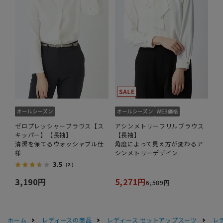
ゼロプレッシャーブラウス【ス
アシンメトリーフリルブラウス
キッパー】【長袖】
【長袖】
清潔を保てるウォッシャブル仕
角度によって見え方が変わるア
様
シンメトリーデザイン
3.5
（2）
3,190円
5,271円
6,589円
ホーム
レディースの商品
レディース セットアップスーツ
レ