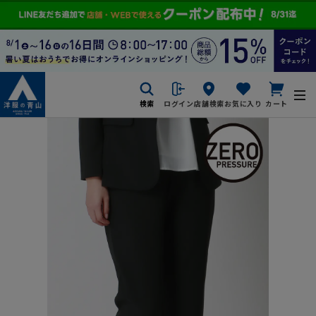
検索
ログイン
店舗検索
お気に入り
カート