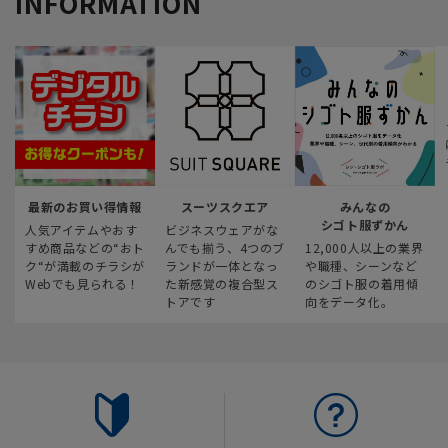
INFORMATION
最新のお買い得情報
スーツスクエア
みんなの
シゴト服ずかん
人気アイテムやおす
ビジネスウェアがな
すめ商品などの“おト
んでも揃う、4つのブ
12,000人以上の業界
ク“が満載のチラシが
ランドが一体となっ
や職種、シーンなど
Webでも見られる！
た新感覚の複合型ス
のシゴト服の着用傾
トアです
向をデータ化。