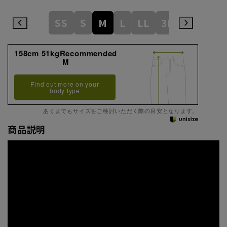
SS
S
M
L
LL
3L
158cm 51kgRecommended
M
Find out more on your
body type
あくまでもサイズをご検討いただく際の目安となります。
商品説明