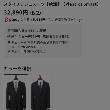
スタイリッシュスーツ【就活】【Plastics Smart】
32,890円
なら
月々5,481円
から。分割手数料無料
WEB会員なら
164
pt獲得
送料 全国一律
550
円（店舗受取なら
無料
）
お届けから
8
日以内の返品交換可
詳細
一部対象外商品あり
お届け日を調べる
詳細
カラーを選択