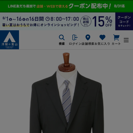
検索
ログイン
店舗検索
お気に入り
カート