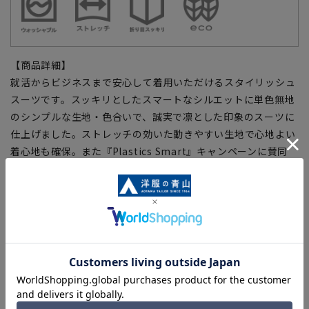
【商品詳細】
就活からビジネスまで安心して着用いただけるスタイリッシュ
スーツです。スッキリとしたスマートなシルエットに単色無地
のシンプルな生地・色合いで、誠実で凛とした印象のスーツに
仕上げました。ストレッチの効いた動きやすい生地で心地よい
着心地も確保。また『Plastics Smart』キャンペーンに賛同
し、エコで機能的なビジネススタイルを演出します。
【仕様・機能】
■ウォッシャブル
ご家庭での洗濯が可能です。洗濯ネットに入れて洗えます。ま
たシャワーでの水洗いも可能です。
■ストレッチ
体の動きを阻害しない抜群の着心地。
■折り目スッキリ