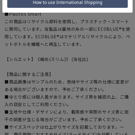
生地特性により綺麗なプリーツラインをキープ。
■Plastics Smart
この商品はリサイクル原料を使用し、プラスチック・スマート
に賛同しています。当製品は裏地の糸の一部にECOBLUE®を使
用しています。ECOBLUE®はマテリアルリサイクルにより、ペ
ットボトルを繊維へと再生しています。
【シルエット】《細め(スリム)》 (当社比)
【商品に関するご注意】
■商品画像はサンプルのため、色味やサイズ等の仕様に変更が
ある場合がございますので、予めご了承ください。
■ゆとり感には個人差があります。サイズ表を確認の上、ご購
入の目安としてご利用ください。
■生地や仕様・デザインにより、着用感や実際のサイズ表に若
干の誤差が生じる場合がございます。予めご了承ください。
■サイズスペックは仕上がりサイズを記載しております。一
部、商品現物におすすめサイズ(ヌードサイズ)を記載している