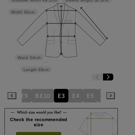
Shoulder width
49.1cm
Sleeve length
56.5cm
Width
60cm
Waist
54cm
Length
69cm
BE8
BE9
BE10
E3
E4
E5
E6
E7
E
Check the recommended
size