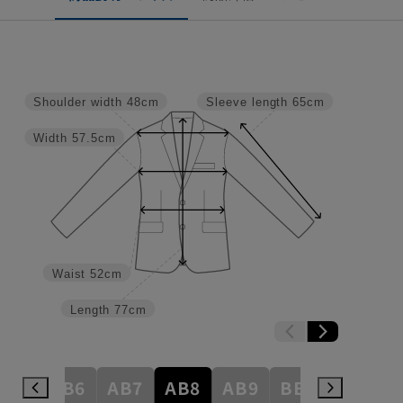
Shoulder width
48cm
Sleeve length
65cm
Width
57.5cm
Waist
52cm
Length
77cm
AB5
AB6
AB7
AB8
AB9
BE3
BE4