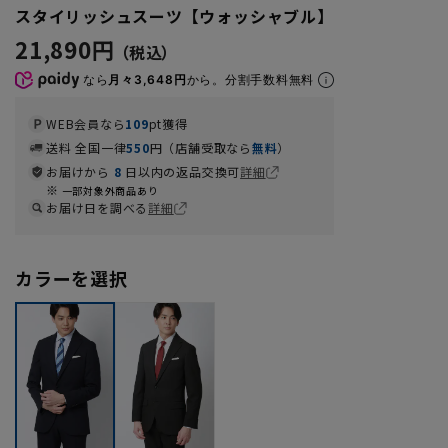
スタイリッシュスーツ【ウォッシャブル】
21,890円
なら
月々3,648円
から。分割手数料無料
WEB会員なら
109
pt獲得
送料 全国一律
550
円（店舗受取なら
無料
）
お届けから
8
日以内の返品交換可
詳細
一部対象外商品あり
お届け日を調べる
詳細
カラーを選択