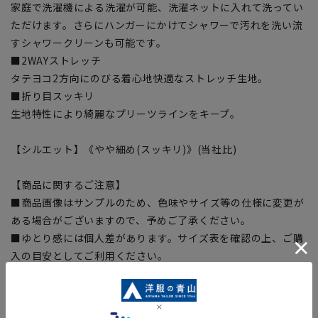
家庭で洗濯機による洗濯が可能、洗濯ネットに入れて洗ってい
ただけます。さらにハンガーにかけてシャワーで汚れを洗い流
すシャワークリーンも可能です。
■2WAYストレッチ
タテヨコ2方向にのびる着心地快適なストレッチ生地。
■折り目スッキリ
生地特性により綺麗なプリーツラインをキープ。
【シルエット】《やや細め(スッキリ)》(当社比)
【商品に関するご注意】
■商品画像はサンプルのため、色味やサイズ等の仕様に変更が
ある場合がございますので、予めご了承ください。
■ゆとり感には個人差があります。サイズ表を確認の上、ご購
入の目安としてご利用ください。
■ブラウザやお使いのモニター環境、室内外等の撮影時の環境
下での光加減により、実際の商品と掲載画像の色味が異なる場
合がございます。