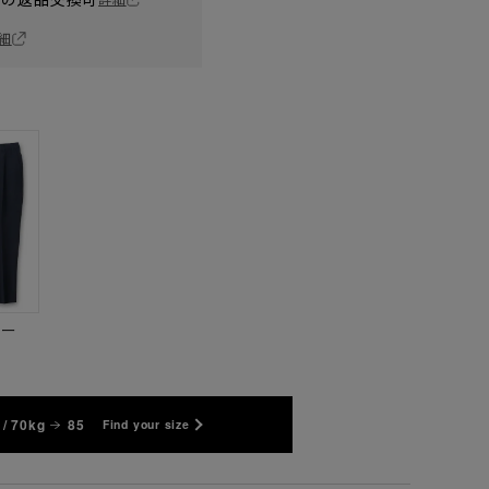
細
ビー
/ 70kg
85
Find your size