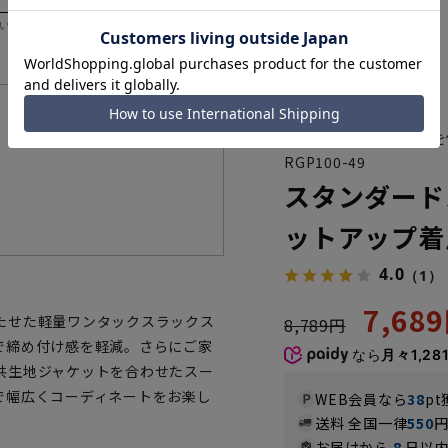
いただく際の目安となります。
機能一覧
薄くて柔らかい副資材を
RGP100-49
スタンダード
ットアップ着
4.0
（1）
7,68
たせた軽量ワンタックスラックス
8,789円
で締め付け感を軽減。さらにご家
なら
月々1,28
共生地ジャケットを合わせたスー
で幅広くコーディネートをお楽し
WEB会員なら
38
pt
送料 全国一律
550
お届けから
8
日以内