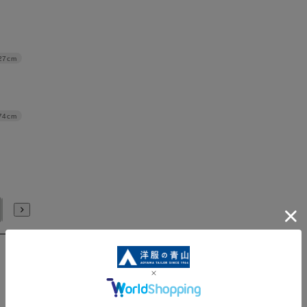
27cm
74cm
105