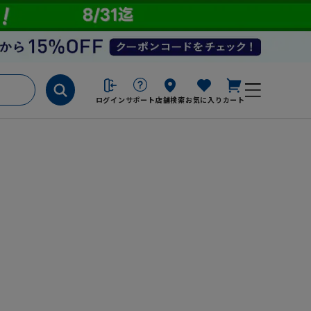
ログイン
サポート
店舗検索
お気に入り
カート