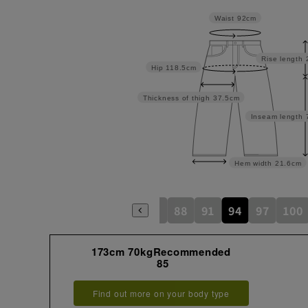
Waist
92cm
Rise length
Hip
118.5cm
Thickness of thigh
37.5cm
Inseam length
Hem width
21.6cm
85
88
91
94
97
100
173cm 70kgRecommended
85
Find out more on your body type