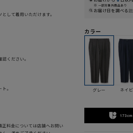
一部対象外商品あり
お届け日を調べる
詳
ツとして着用いただけます。
。
カラー
確認ください。
。
ート。
ネイ
グレー
173cm 
補正料金については店舗へお問い