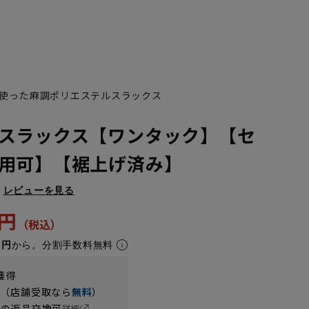
使った麻調ポリエステルスラックス
スラックス【ワンタック】【セ
用可】【裾上げ済み】
レビューを見る
9円
1円
から。分割手数料無料
獲得
円（店舗受取なら
無料
）
の返品交換可
詳細