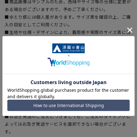
■商品画像はサンプルのため、色味やサイズ等の仕様に変更が
ある場合がございますので、予めご了承ください。
■ゆとり感には個人差があります。サイズ表を確認の上、ご購
入の目安としてご利用ください。
■生地や仕様・デザインにより、着用感や実際のサイズ表に若
干の誤差が生じる場合がございます。予めご了承ください。
■サイズスペックは仕上がりサイズを記載しております。一
部、商品現物におすすめサイズ(ヌードサイズ)を記載している
商品もございます。
■ブラウザやお使いのモニター環境、また撮影時の室内外の光
加減により、実際の商品と掲載画像の色味が異なる場合がござ
います。
■店舗や各モールサイトと商品在庫を共有しております関係
上、ご注文いただいたタイミングにより欠品が発生し、ご注文
を完了できない場合がございます。予めご了承ください。
■お急ぎ発送のご注文につきましても、ご注文のタイミングに
よってはお急ぎ発送サービスを選択できない場合がございま
す。