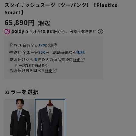
スタイリッシュスーツ【ツーパンツ】【Plastics
Smart】
65,890円
なら
月々10,981円
から。分割手数料無料
WEB会員なら
329
pt獲得
送料 全国一律
550
円（店舗受取なら
無料
）
お届けから
8
日以内の返品交換可
詳細
一部対象外商品あり
お届け日を調べる
詳細
カラーを選択