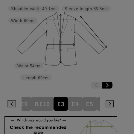
Shoulder width
49.1cm
Sleeve length
56.5cm
Width
60cm
Waist
54cm
Length
69cm
BE8
BE9
BE10
E3
E4
E5
E6
E7
E
Check the recommended
size