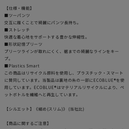
【仕様・機能】
■ツーパンツ
交互に履くことで綺麗にパンツ長持ち。
■ストレッチ
快適な着心地をサポートする豊かな伸縮性。
■形状記憶プリーツ
プリーツラインが取れにくく、裾までの綺麗なラインをキー
プ。
■Plastics Smart
この商品はリサイクル原料を使用し、プラスチック・スマート
に賛同しています。当製品は裏地の糸の一部にECOBLUE®を使
用しています。ECOBLUE®はマテリアルリサイクルにより、ペ
ットボトルを繊維へと再生しています。
【シルエット】《細め(スリム)》 (当社比)
【商品に関するご注意】