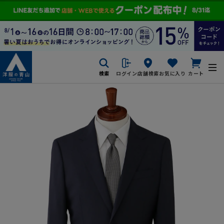
検索
ログイン
店舗検索
お気に入り
カート