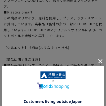
プリーツラインが取れにくく、裾までの綺麗なラインをキー
プ。
■Plastics Smart
この商品はリサイクル原料を使用し、プラスチック・スマート
に賛同しています。当製品は裏地の糸の一部にECOBLUE®を使
用しています。ECOBLUE®はマテリアルリサイクルにより、ペ
ットボトルを繊維へと再生しています。
【シルエット】《細め(スリム)》 (当社比)
【商品に関するご注意】
■商品画像はサンプルのため、色味やサイズ等の仕様に変更が
ある場合がございますので、予めご了承ください。
■ゆとり感には個人差があります。サイズ表を確認の上、ご購
入の目安としてご利用ください。
■生地や仕様・デザインにより、着用感や実際のサイズ表に若
干の誤差が生じる場合がございます。予めご了承ください。
■サイズスペックは仕上がりサイズを記載しております。一