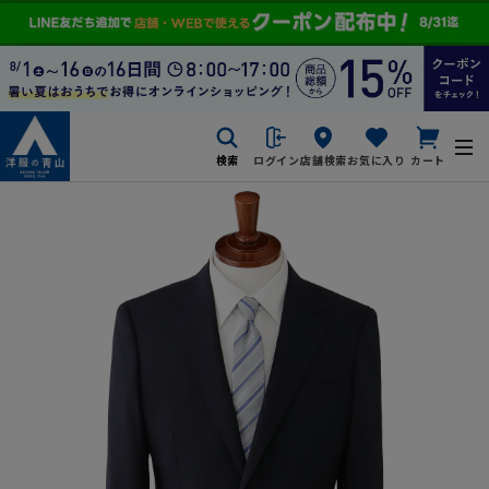
検索
ログイン
店舗検索
お気に入り
カート