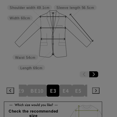
Shoulder width
49.1cm
Sleeve length
56.5cm
Width
60cm
Waist
54cm
Length
69cm
BE8
BE9
BE10
E3
E4
E5
E6
E7
E
Check the recommended
size