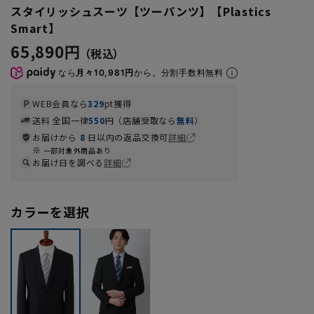
スタイリッシュスーツ【ツーパンツ】【Plastics
Smart】
65,890円
なら
月々10,981円
から。分割手数料無料
WEB会員なら
329
pt獲得
送料 全国一律
550
円（店舗受取なら
無料
）
お届けから
8
日以内の返品交換可
詳細
一部対象外商品あり
お届け日を調べる
詳細
カラーを選択