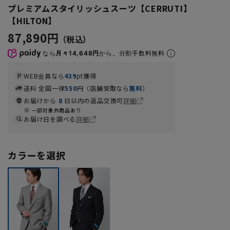
プレミアムスタイリッシュスーツ【CERRUTI】
【HILTON】
87,890円
なら
月々14,648円
から。分割手数料無料
WEB会員なら
439
pt獲得
送料 全国一律
550
円（店舗受取なら
無料
）
お届けから
8
日以内の返品交換可
詳細
一部対象外商品あり
お届け日を調べる
詳細
カラーを選択