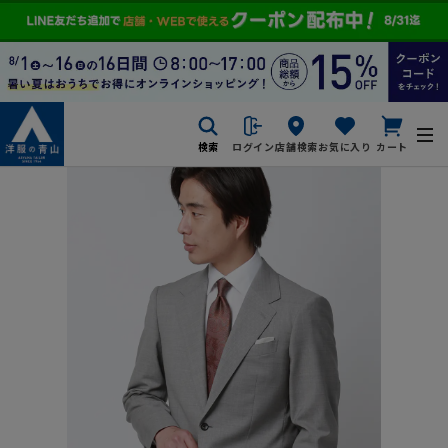
検索
ログイン
店舗検索
お気に入り
カート