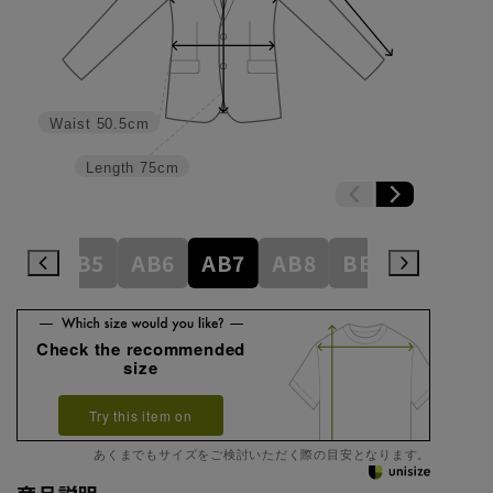
Waist
50.5cm
Length
75cm
AB4
AB5
AB6
AB7
AB8
BE3
BE4
Check the recommended
size
Try this item on
あくまでもサイズをご検討いただく際の目安となります。