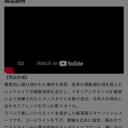
商品説明
【商品詳細】
徹底的に選び抜かれた服地を使用、従来の既製服の域を超えた
ハンドメイドの縫製技術を生かし、イタリアンクラシコを基調
により洗練されたミラノスタイルを取り混ぜ、日本人の体形に
合わせてアレンジを行った新スタイル。
スリムで美しいシルエットを追求した最高級スタイリッシュス
ーツです。ゴージラインを下げ、襟幅を広めに設定、高めのウ
エストラインから開き気味のカッタウェイフロント、裾にかけ