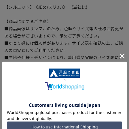
【シルエット】《細め(スリム)》 (当社比)
【商品に関するご注意】
■商品画像はサンプルのため、色味やサイズ等の仕様に変更が
ある場合がございますので、予めご了承ください。
■ゆとり感には個人差があります。サイズ表を確認の上、ご購
入の目安としてご利用ください。
■生地や仕様・デザインにより、着用感や実際のサイズ表に若
干の誤差が生じる場合がございます。予めご了承ください。
■サイズスペックは仕上がりサイズを記載しております。一
部、商品現物におすすめサイズ(ヌードサイズ)を記載している
商品もございます。
■ブラウザやお使いのモニター環境、また撮影時の室内外の光
加減により、実際の商品と掲載画像の色味が異なる場合がござ
います。
■店舗や各モールサイトと商品在庫を共有しております関係
上、ご注文いただいたタイミングにより欠品が発生し、ご注文