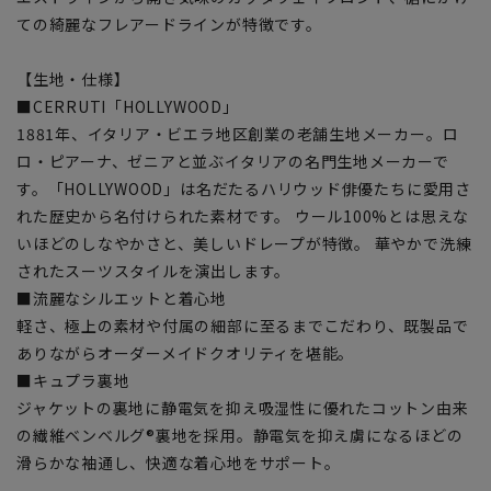
ての綺麗なフレアードラインが特徴です。
【生地・仕様】
■CERRUTI「HOLLYWOOD」
1881年、イタリア・ビエラ地区創業の老舗生地メーカー。ロ
ロ・ピアーナ、ゼニアと並ぶイタリアの名門生地メーカーで
す。「HOLLYWOOD」は名だたるハリウッド俳優たちに愛用さ
れた歴史から名付けられた素材です。 ウール100%とは思えな
いほどのしなやかさと、美しいドレープが特徴。 華やかで洗練
されたスーツスタイルを演出します。
■流麗なシルエットと着心地
軽さ、極上の素材や付属の細部に至るまでこだわり、既製品で
ありながらオーダーメイドクオリティを堪能。
■キュプラ裏地
ジャケットの裏地に静電気を抑え吸湿性に優れたコットン由来
の繊維ベンベルグ®裏地を採用。静電気を抑え虜になるほどの
滑らかな袖通し、快適な着心地をサポート。