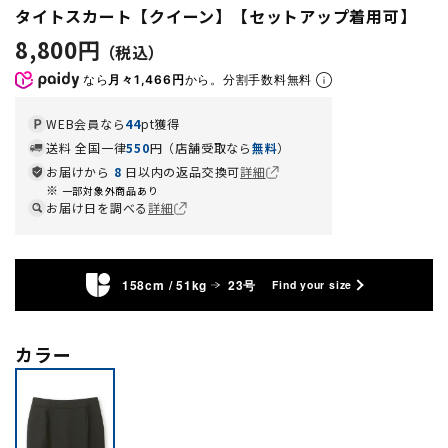
タイトスカート【クイーン】【セットアップ着用可】
8,800円
なら
月々1,466円
から。分割手数料無料
WEB会員なら
44
pt獲得
送料 全国一律
550
円（店舗受取なら
無料
）
お届けから
8
日以内の返品交換可
詳細
一部対象外商品あり
お届け日を調べる
詳細
158cm / 51kg
23号
Find your size
カラー