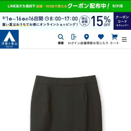
検索
ログイン
店舗検索
お気に入り
カート