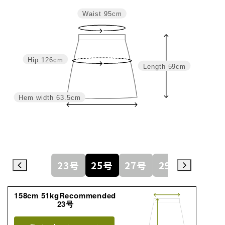
Waist
95cm
Hip
126cm
Length
59cm
Hem width
63.5cm
23号
25号
27号
29号
158cm 51kgRecommended
23号