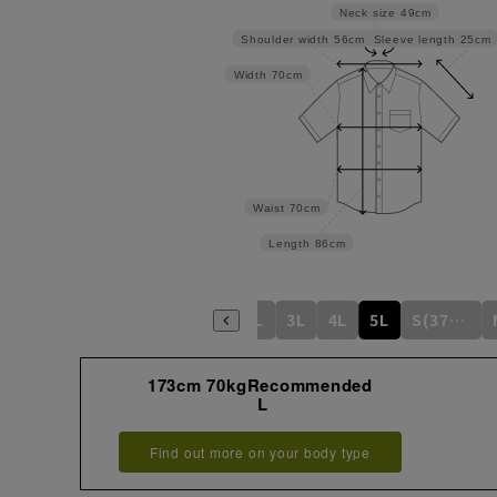
Neck size
49cm
Sleeve length
25cm
Shoulder width
56cm
Width
70cm
Waist
70cm
Length
86cm
S
M
L
LL
3L
4L
5L
S(37cm)
173cm 70kgRecommended
L
Find out more on your body type