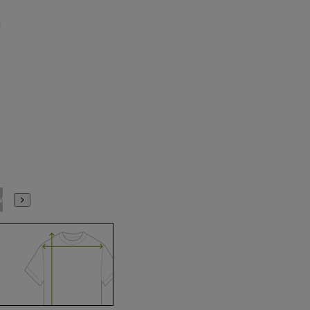
M(39cm)
L(41cm)
LL(43cm)
3L(45cm)
4L(47cm)
5L(49cm)