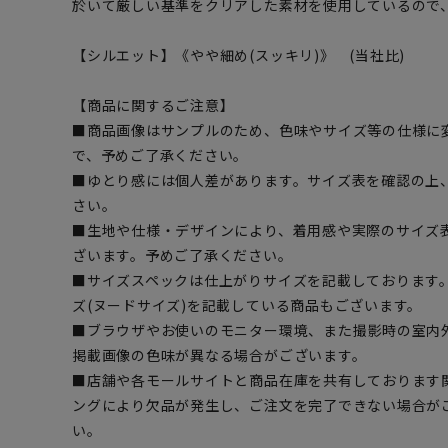
於いて厳しい基準をクリアした素材を使用しているので
【シルエット】《やや細め(スッキリ)》 (当社比)
【商品に関するご注意】
■商品画像はサンプルのため、色味やサイズ等の仕様に
で、予めご了承ください。
■ゆとり感には個人差があります。サイズ表を確認の上
さい。
■生地や仕様・デザインにより、着用感や実際のサイズ
ざいます。予めご了承ください。
■サイズスペックは仕上がりサイズを記載しております
ズ(ヌードサイズ)を記載している商品もございます。
■ブラウザやお使いのモニター環境、また撮影時の室内
掲載画像の色味が異なる場合がございます。
■店舗や各モールサイトと商品在庫を共有しております
ングにより欠品が発生し、ご注文を完了できない場合が
い。