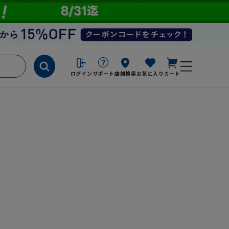
ログイン
サポート
店舗検索
お気に入り
カート