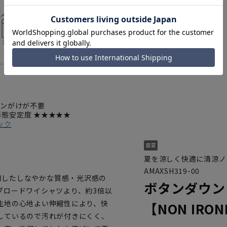
ロンがけが不要
 形態安定度 ★★★★★
ック
夏を涼しく快適に清涼ノ
AMAXSH319-00
を使用したしなやかな質感・光沢感の
ボタンダウン
ブロードワイシャツより、約3倍以
生地の心地よい伸縮性により、快
【NON IRO
しているので汚れが付きにくく、