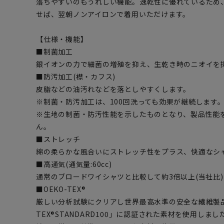
落ちやすいのもうれしい機能。速乾性に優れているため
せば、翌朝ノンアイロンで着用いただけます。
【仕様・機能】
■制菌加工
銀イオンの力で細菌の増殖を抑え、生乾き時のニオイを
■防汚加工(襟・カフス)
皮脂などの油汚れなどを落としやすくします。
※制菌・防汚加工は、100回洗っても効果が継続します。(
※生地の制菌・防汚性能を示したものとなり、製品性能
ん。
■ストレッチ
綿の柔らかな風合いにストレッチ性をプラス、快適なシ
■高通気(通気量:60cc)
通常のブロードワイシャツと比較して約3倍以上(当社比
■OEKO-TEX®
厳しい分析試験にクリアし世界最高水準の安全な繊維製品
TEX®STANDARD100」に認証された素材を使用し