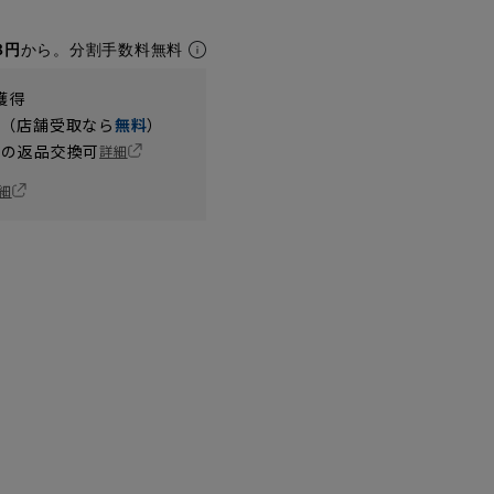
8円
から。分割手数料無料
獲得
円（店舗受取なら
無料
）
の返品交換可
詳細
細