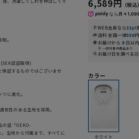
6,589円
、夜、洗濯してしわを伸ばして干
なら
月々1,09
WEB会員なら
32
pt
送料 全国一律
550
抑制。
お届けから
8
日以内
一部対象外商品あり
お届け日を調べる
詳
SEK認証取得)
を保証するものではございませ
カラー
ャツに進化。
)通気性のある生地を採用。
の証「OEKO-
ました。生地から付属まで、すべてに
ホワイト