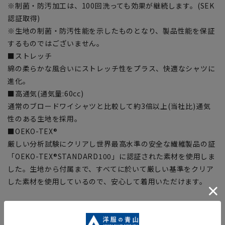
※制菌・防汚加工は、100回洗っても効果が継続します。(SEK
認証取得)
※生地の制菌・防汚性能を示したものとなり、製品性能を保証
するものではございません。
■ストレッチ
綿の柔らかな風合いにストレッチ性をプラス、快適なシャツに
進化。
■高通気(通気量:60cc)
通常のブロードワイシャツと比較して約3倍以上(当社比)通気
性のある生地を採用。
■OEKO-TEX®
厳しい分析試験にクリアし世界最高水準の安全な繊維製品の証
「OEKO-TEX®STANDARD100」に認証された素材を使用しま
した。生地から付属まで、すべてに於いて厳しい基準をクリア
した素材を使用しているので、安心して着用いただけます。
【シルエット】《やや細め(スッキリ)》 (当社比)