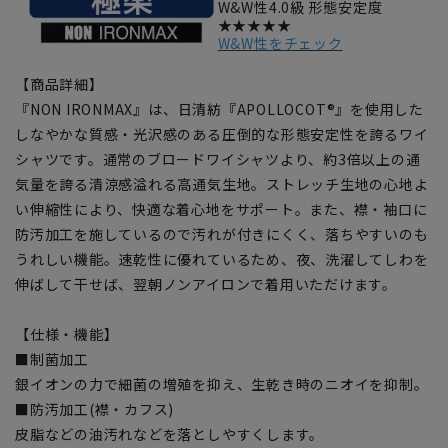
W&W性4.0級 形態安定度
★★★★★
W&W性をチェック
【商品詳細】
『NON IRONMAX』は、日清紡『APOLLOCOT®』を使用した
しなやかな質感・光沢感のある圧倒的な形態安定性を誇るワイ
シャツです。通常のブロードワイシャツより、約3倍以上の通
気量を誇る清涼感溢れる高通気生地。ストレッチ生地の心地よ
い伸縮性により、快適な着心地をサポート。また、襟・袖口に
防汚加工を施しているので汚れが付きにくく、落ちやすいのも
うれしい機能。速乾性に優れているため、夜、洗濯してしわを
伸ばして干せば、翌朝ノンアイロンで着用いただけます。
【仕様・機能】
■制菌加工
銀イオンの力で細菌の増殖を抑え、生乾き時のニオイを抑制。
■防汚加工(襟・カフス)
皮脂などの油汚れなどを落としやすくします。