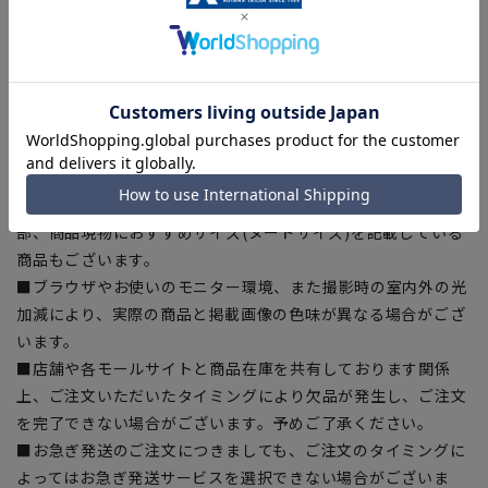
【商品に関するご注意】
■商品画像はサンプルのため、色味やサイズ等の仕様に変更が
ある場合がございますので、予めご了承ください。
■ゆとり感には個人差があります。サイズ表を確認の上、ご購
入の目安としてご利用ください。
■生地や仕様・デザインにより、着用感や実際のサイズ表に若
干の誤差が生じる場合がございます。予めご了承ください。
■サイズスペックは仕上がりサイズを記載しております。一
部、商品現物におすすめサイズ(ヌードサイズ)を記載している
商品もございます。
■ブラウザやお使いのモニター環境、また撮影時の室内外の光
加減により、実際の商品と掲載画像の色味が異なる場合がござ
います。
■店舗や各モールサイトと商品在庫を共有しております関係
上、ご注文いただいたタイミングにより欠品が発生し、ご注文
を完了できない場合がございます。予めご了承ください。
■お急ぎ発送のご注文につきましても、ご注文のタイミングに
よってはお急ぎ発送サービスを選択できない場合がございま