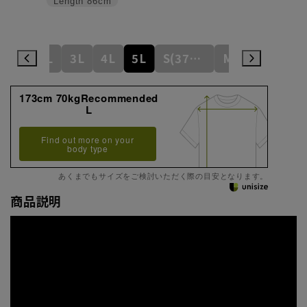
Length
86cm
L
LL
3L
4L
5L
S(37cm)
M(39cm)
173cm 70kgRecommended
L
Find out more on your
body type
あくまでもサイズをご検討いただく際の目安となります。
商品説明