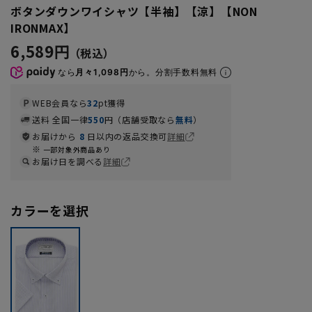
ボタンダウンワイシャツ【半袖】【涼】【NON
IRONMAX】
6,589円
なら
月々1,098円
から。分割手数料無料
WEB会員なら
32
pt獲得
送料 全国一律
550
円（店舗受取なら
無料
）
お届けから
8
日以内の返品交換可
詳細
一部対象外商品あり
お届け日を調べる
詳細
カラーを選択