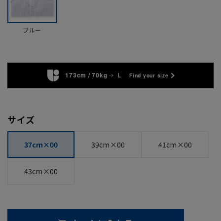
ブルー
173cm / 70kg
L
Find your size
サイズ
37cm×00
39cm×00
41cm×00
43cm×00