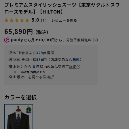
プレミアムスタイリッシュスーツ【東京ヤクルトスワ
ローズモデル】【HILTON】
5.0
（1）
レビューを見る
65,890円
なら
月々10,981円
から。分割手数料無料
WEB会員なら
329
pt獲得
送料 全国一律
550
円（店舗受取なら
無料
）
お届けから
8
日以内の返品交換可
詳細
一部対象外商品あり
お届け日を調べる
詳細
カラーを選択