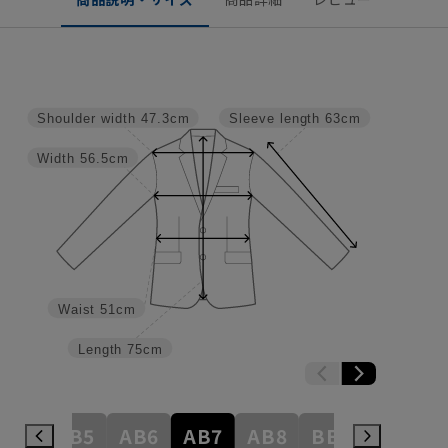
Shoulder width
47.3cm
Sleeve length
63cm
Width
56.5cm
Waist
51cm
Length
75cm
AB4
AB5
AB6
AB7
AB8
BE3
BE4