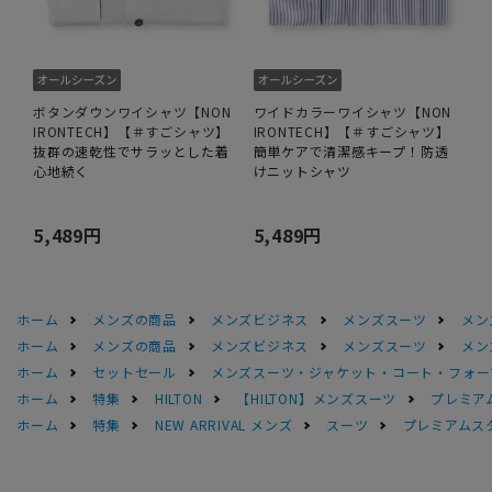
ボタンダウンワイシャツ【NON
ワイドカラーワイシャツ【NON
IRONTECH】【＃すごシャツ】
IRONTECH】【＃すごシャツ】
抜群の速乾性でサラッとした着
簡単ケアで清潔感キープ！防透
心地続く
けニットシャツ
5,489円
5,489円
ホーム
メンズの商品
メンズビジネス
メンズスーツ
メン
ホーム
メンズの商品
メンズビジネス
メンズスーツ
メン
ホーム
セットセール
メンズスーツ・ジャケット・コート・フォーマル
ホーム
特集
HILTON
【HILTON】メンズスーツ
プレミア
ホーム
特集
NEW ARRIVAL メンズ
スーツ
プレミアムス