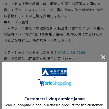
カーである『御幸毛織』は、服地の生産から縫製まで国内で一
貫して行っています。ジャージー素材特有の伸び感がありなが
ら着崩れしにくい生地を採用しました。
■キュプラ裏地
ジャケットの裏地に静電気を抑え吸湿性に優れたコットン由来
の繊維ベンベルグ®裏地を採用。静電気を抑え虜になるほどの
滑らかな袖通し、快適な着心地をサポート。
オフィシャルネクタイはこちら：
YAKULT26-2209
※上記の商品は在庫切れの場合がございます。
【シルエット】《細め(スリム)》 (当社比)
【商品に関するご注意】
■商品画像はサンプルのため、色味やサイズ等の仕様に変更が
ある場合がございますので、予めご了承ください。
■ゆとり感には個人差があります。サイズ表を確認の上、ご購
入の目安としてご利用ください。