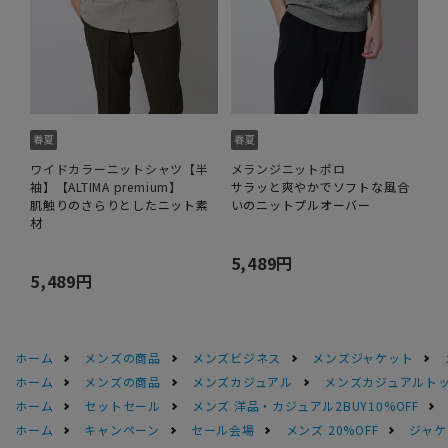
ワイドカラーニットシャツ【半
メランジニットポロ
袖】【ALTIMA premium】
サラッと爽やかでソフトな風合
肌触りのさらりとしたニット素
いのニットプルオーバー
材
5,489円
5,489円
ホーム
メンズの商品
メンズビジネス
メンズジャケット
ホーム
メンズの商品
メンズカジュアル
メンズカジュアルト
ホーム
セットセール
メンズ 洋品・カジュアル2BUY10%OFF
ホーム
キャンペーン
セール会場
メンズ 20%OFF
ジャケッ