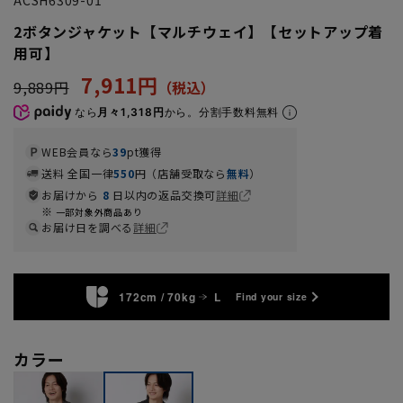
2ボタンジャケット【マルチウェイ】【セットアップ着
用可】
7,911円
9,889円
なら
月々1,318円
から。分割手数料無料
WEB会員なら
39
pt獲得
送料 全国一律
550
円（店舗受取なら
無料
）
お届けから
8
日以内の返品交換可
詳細
一部対象外商品あり
お届け日を調べる
詳細
172cm / 70kg
L
Find your size
カラー