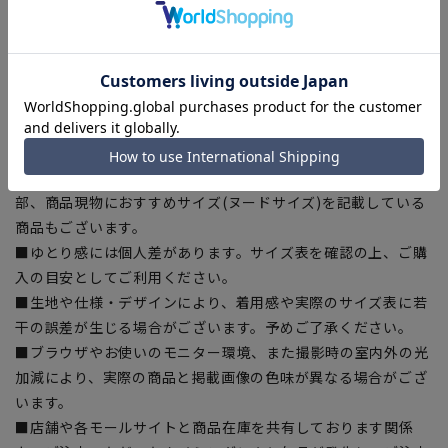
[M]身丈:73cm バスト:111cm 肩幅:49cm 袖丈:59.5cm
[L]身丈:75cm バスト:114cm 肩幅:51cm 袖丈:60cm
[LL]身丈:77cm バスト:117cm 肩幅:53cm 袖丈:60.5cm
【商品に関するご注意】
■商品画像はサンプルのため、色味やサイズ等の仕様に変更が
ある場合がございますので、予めご了承ください。
■サイズスペックは仕上がりサイズを記載しております。一
部、商品現物におすすめサイズ(ヌードサイズ)を記載している
商品もございます。
■ゆとり感には個人差があります。サイズ表を確認の上、ご購
入の目安としてご利用ください。
■生地や仕様・デザインにより、着用感や実際のサイズ表に若
干の誤差が生じる場合がございます。予めご了承ください。
■ブラウザやお使いのモニター環境、また撮影時の室内外の光
加減により、実際の商品と掲載画像の色味が異なる場合がござ
います。
■店舗や各モールサイトと商品在庫を共有しております関係