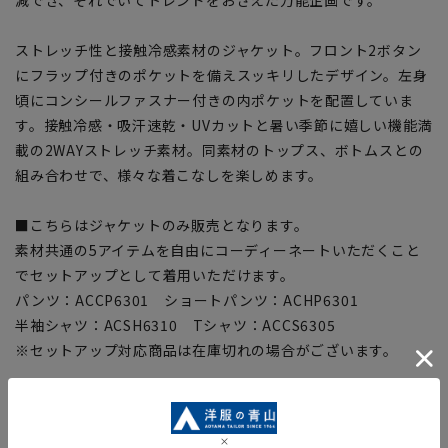
ストレッチ性と接触冷感素材のジャケット。フロント2ボタン
にフラップ付きのポケットを備えスッキリしたデザイン。左身
頃にコンシールファスナー付きの内ポケットを配置していま
す。接触冷感・吸汗速乾・UVカットと暑い季節に嬉しい機能満
載の2WAYストレッチ素材。同素材のトップス、ボトムスとの
組み合わせで、様々な着こなしを楽しめます。
■こちらはジャケットのみ販売となります。
素材共通の5アイテムを自由にコーディーネートいただくこと
でセットアップとして着用いただけます。
パンツ：ACCP6301 ショートパンツ：ACHP6301
半袖シャツ：ACSH6310 Tシャツ：ACCS6305
※セットアップ対応商品は在庫切れの場合がございます。
【サイズスペック】
[S]身丈:71cm バスト:108cm 肩幅:47cm 袖丈:59cm