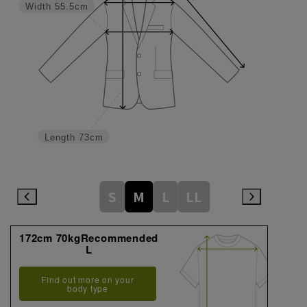
Width
55.5cm
Length
73cm
S
M
L
LL
172cm 70kgRecommended
L
Find out more on your
body type