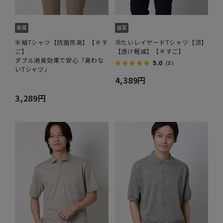
半袖Tシャツ【抗菌防臭】【＃す
冷たいレイヤードTシャツ【涼】
ご】
【透け軽減】【＃すご】
ダブル消臭効果で安心「臭わな
5.0
（2）
いTシャツ」
4,389円
3,289円