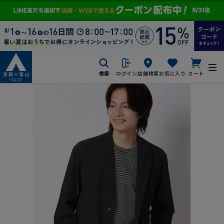
検索
ログイン
店舗検索
お気に入り
カート