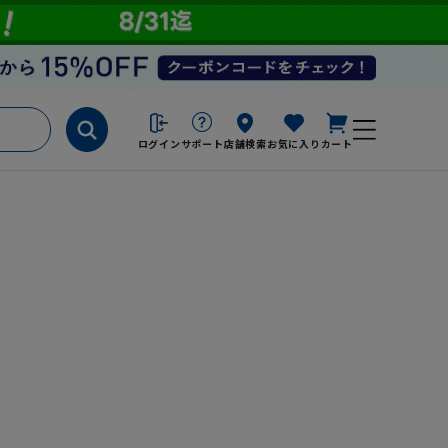
ログイン
サポート
店舗検索
お気に入り
カート