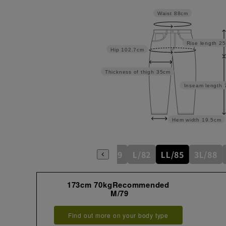
Waist
88cm
Rise length
25
Hip
102.7cm
Thickness of thigh
35cm
Inseam length
Hem width
19.5cm
M/79
L/82
LL/85
3L/88
173cm 70kgRecommended
M/79
Find out more on your body type