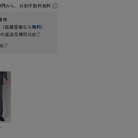
9円
から。分割手数料無料
獲得
円（店舗受取なら
無料
）
の返品交換可
詳細
細
ー