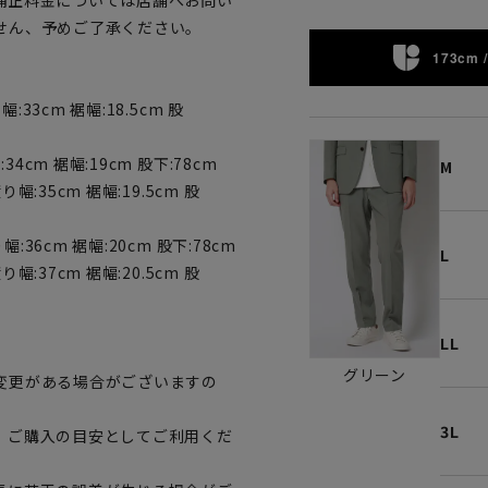
補正料金については店舗へお問い
せん、予めご了承ください。
173cm /
幅:33cm 裾幅:18.5cm 股
:34cm 裾幅:19cm 股下:78cm
M
渡り幅:35cm 裾幅:19.5cm 股
り幅:36cm 裾幅:20cm 股下:78cm
L
渡り幅:37cm 裾幅:20.5cm 股
LL
グリーン
変更がある場合がございますの
3L
、ご購入の目安としてご利用くだ