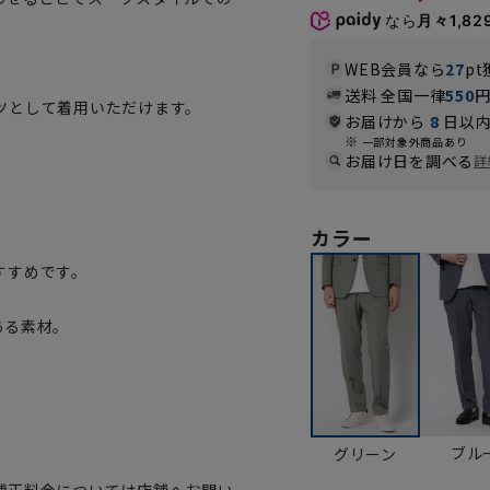
なら
月々1,82
WEB会員なら
27
pt
送料 全国一律
550
ツとして着用いただけます。
お届けから
8
日以内
一部対象外商品あり
お届け日を調べる
。
詳
カラー
すすめです。
ある素材。
ブル
グリーン