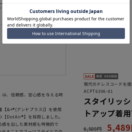
いただく際の目安となります。
機能一覧
現代のドレスコードを提案
ACPT6306-81
Z》は、信頼感、安心感を与える時
スタイリッシ
【&+®(アンドプラス)】を使用
トアップ着用
DotAir®】を採用しました。
凸感を出した素材感も特徴的で
5,48
6,589円
わせることでスーツスタイルでの