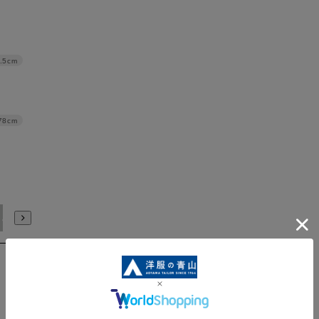
.5cm
78cm
4L/90