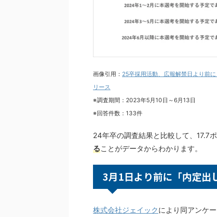
画像引用：
25卒採用活動、広報解禁日より前
リース
※調査期間：2023年5月10日～6月13日
※回答件数：133件
24年卒の調査結果と比較して、17.
る
ことがデータからわかります。
3月1日より前に「内定出
株式会社ジェイック
により同アンケー