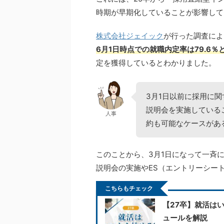
時期が早期化していることが影響して
株式会社ジェイック
が行った調査によ
6月1日時点での就職内定率は79.6％
定を獲得しているとわかりました。
3月1日以前に採用に
説明会を実施している
人事
約も可能なケースがあ
このことから、3月1日になって一斉
説明会の実施やES（エントリーシー
こちらもチェック
【27卒】就活は
ュールを解説