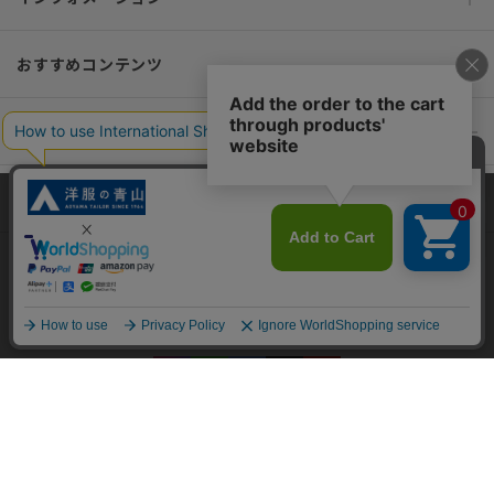
おすすめコンテンツ
ポリシー・企業情報
オーダースーツなら SHITATE
当サイトでは、快適な閲覧体験とコンテンツ改善のためにCookieを使用
しています。閲覧を続けることで、Cookieの使用に同意したものとみな
します。詳細については
プライバシーポリシー
をご確認ください。
OFFICIAL SNS
同意して閉じる