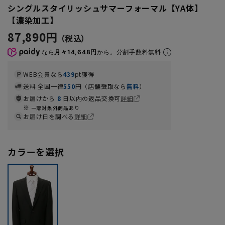
シングルスタイリッシュサマーフォーマル【YA体】
【濃染加工】
87,890円
なら
月々14,648円
から。分割手数料無料
WEB会員なら
439
pt獲得
送料 全国一律
550
円（店舗受取なら
無料
）
お届けから
8
日以内の返品交換可
詳細
一部対象外商品あり
お届け日を調べる
詳細
カラーを選択