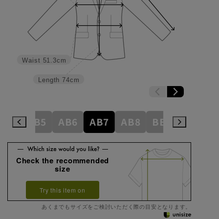
Waist
51.3cm
Length
74cm
AB4
AB5
AB6
AB7
AB8
BE3
BE4
Check the recommended
size
Try this item on
あくまでもサイズをご検討いただく際の目安となります。