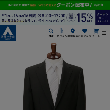
検索
ログイン
店舗検索
お気に入り
カート