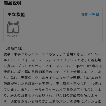
商品説明
主な機能
機能一覧
【商品詳細】
慶事・弔事どちらのシーンにも安心して着用できる、スリムシ
ルエットのフォーマルスーツ。スタイリッシュで涼しく着心地
の良い、プレミアムサマーフォーマルです。Super110’s素材を
使用し、縦・横に長極細番手のマナード糸を使用することによ
り、美しい表面感・ウールライクなタッチを表現。1本1本の糸
強度が強いため軽量化を実現し、更に摩耗・防シワ性にも優れ
ています。また、ウールをスケールオフ濃染加工することによ
り、冴えのある黒さも表現され、見た目の高級感も味わえま
す。通気性の良い表地のほか上着やパンツの袋地にメッシュ素