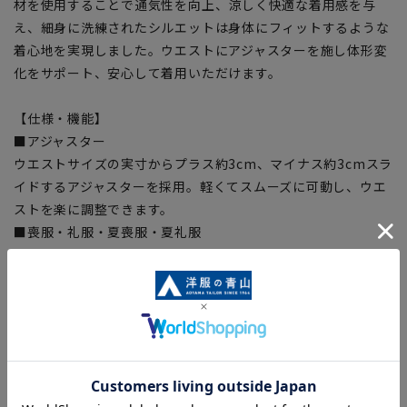
材を使用することで通気性を向上、涼しく快適な着用感を与
え、細身に洗練されたシルエットは身体にフィットするような
着心地を実現しました。ウエストにアジャスターを施し体形変
化をサポート、安心して着用いただけます。
【仕様・機能】
■アジャスター
ウエストサイズの実寸からプラス約3cm、マイナス約3cmスラ
イドするアジャスターを採用。軽くてスムーズに可動し、ウエ
ストを楽に調整できます。
■喪服・礼服・夏喪服・夏礼服
【シルエット】《細め(スリム)》 (当社比)
【商品に関するご注意】
■商品画像はサンプルのため、色味やサイズ等の仕様に変更が
ある場合がございますので、予めご了承ください。
■ゆとり感には個人差があります。サイズ表を確認の上、ご購