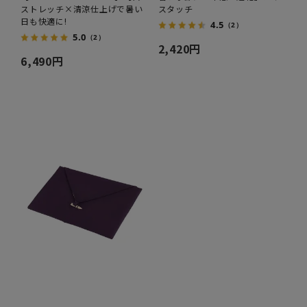
無地】
ストレッチ×清涼仕上げで暑い
スタッチ
日も快適に!
4.5
（2）
5.0
（2）
2,420円
6,490円