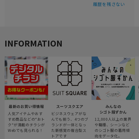
履歴を残さない
INFORMATION
最新のお買い得情報
スーツスクエア
みんなの
シゴト服ずかん
人気アイテムやおす
ビジネスウェアがな
すめ商品などの“おト
んでも揃う、4つのブ
12,000人以上の業界
ク“が満載のチラシが
ランドが一体となっ
や職種、シーンなど
Webでも見られる！
た新感覚の複合型ス
のシゴト服の着用傾
トアです
向をデータ化。