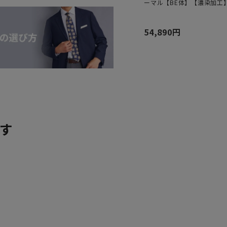
ーマル【BE体】【濃染加工
54,890円
す