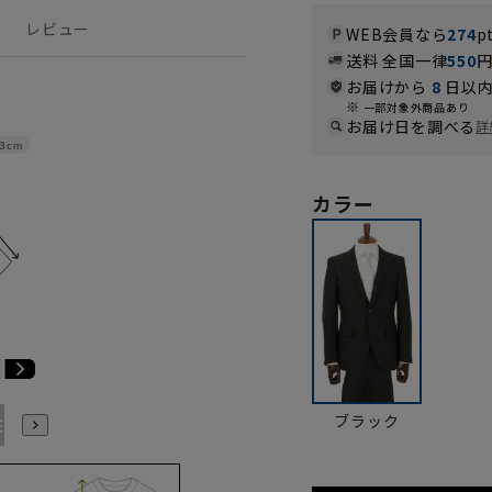
レビュー
WEB会員なら
274
p
送料 全国一律
550
お届けから
8
日以内
一部対象外商品あり
お届け日を調べる
詳
3cm
カラー
ブラック
E3
BE4
BE5
BE6
BE7
BE8
YA4
YA5
YA6