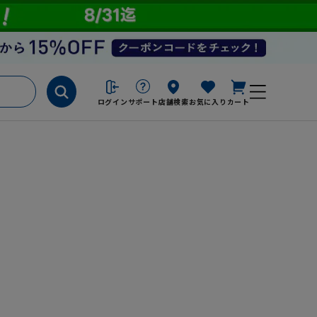
ログイン
サポート
店舗検索
お気に入り
カート