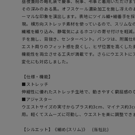
昼夜兼用の略礼装で慶事、祝事、弔事と着用いただけま
その深みのある黒。オフスケール濃染加工を施し冴えの
ーマルな印象を演出します。表地にツイル織+細番手を
現。横方向ストレッチ素材を使っているので、スリムな
繊維を織り込み、静電気によるホコリの寄せ付けを軽減。
チを施し、背抜き、センターベント。パンツは、附属仕様
エスト周りのフィット感を良くし、ヒザ位置を高くした
機能性を両立させる工夫が満載です。さらにウエストに
変化にも対応しました。
【仕様・機能】
■ストレッチ
伸縮性に優れたストレッチ生地で、動きやすく窮屈感
■アジャスター
ウエストサイズの実寸からプラス約3cm、マイナス約3
用。軽くてスムーズに可動し、ウエストを楽に調整でき
【シルエット】《細め(スリム)》 (当社比)