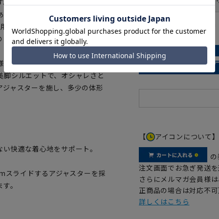
す。ビジネススーツとの違いは、
ある高濃度ブラックで、よりフォ
ウエストの目安：
76
cm
採用し、繊細で美しい素材感を実
のに着心地も良好です。また炭素
上着には手縫い風のAMFステッ
(ウエストカーブ芯)により、ウ
美脚シルエットで、オシャレさと
アジャスターを施し、多少の体形
【
アイコンについて
のない快適な着心地をサポート。
の
注文画面でお急ぎ発送を
cmスライドするアジャスターを採
さらにメルマガ会員様は
ます。
正商品の場合は対応不可
詳しくはこちら