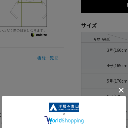
サイズ
いただく際の目安となります。
号数（身長）
3号(160cm
機能一覧
4号(165cm
5号(170cm
6号(175cm
7号(180cm
く見せたい…。そんな若年層のた
ボタンブラックスーツです。
8号(185cm