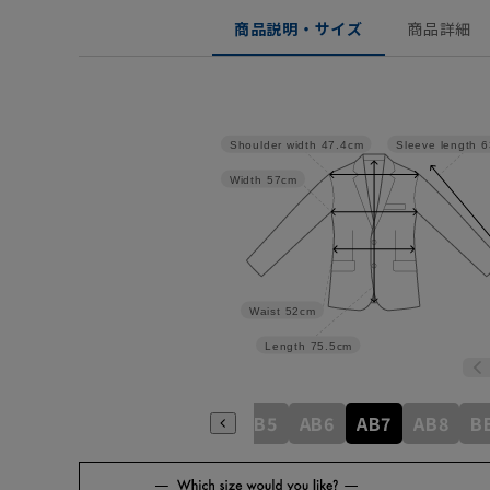
商品説明・サイズ
商品詳細
Shoulder width
47.4cm
Sleeve length
6
Width
57cm
Waist
52cm
Length
75.5cm
A6
A7
A8
AB3
AB4
AB5
AB6
AB7
AB8
B