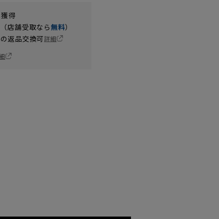
t獲得
円（店舗受取なら
無料
）
の返品交換可
詳細
細
YA7
YA8