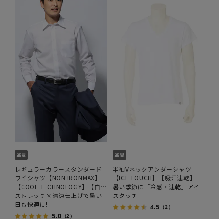
レギュラーカラースタンダード
半袖Vネックアンダーシャツ
ワイシャツ【NON IRONMAX】
【ICE TOUCH】【吸汗速乾】
【COOL TECHNOLOGY】【白
暑い季節に「冷感・速乾」アイ
無地】
ストレッチ×清涼仕上げで暑い
スタッチ
日も快適に!
4.5
（2）
5.0
（2）