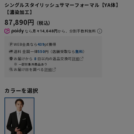
シングルスタイリッシュサマーフォーマル【YA体】
【濃染加工】
87,890円
なら
月々14,648円
から。分割手数料無料
WEB会員なら
439
pt獲得
送料 全国一律
550
円（店舗受取なら
無料
）
お届けから
8
日以内の返品交換可
詳細
一部対象外商品あり
お届け日を調べる
詳細
カラーを選択