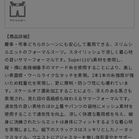
【商品詳細】
慶事・弔事どちらのシーンにも安心して着用できる、スリムシ
ルエットのフォーマルスーツ。スタイリッシュで涼しく着心地
の良いサマーフォーマルです。Super110’s素材を使用し、
縦・横に長極細番手のマナード糸を使用することにより、美し
い表面感・ウールライクなタッチを表現。1本1本の糸強度が強
いため軽量化を実現し、更に摩耗・防シワ性にも優れていま
す。スケールオフ濃染加工することにより、冴えのある黒さも
表現され、見た目の高級感も味わえるサマーフォーマルです。
通気性の良い表地のほか上着やパンツの袋地にメッシュ素材を
使用することで通気性を向上、涼しく快適な着用感を与え、細
身に洗練されたシルエットは身体にフィットするような着心地
を実現しました。組下のスラックスはスッキリとしたノータッ
クスタイル、ウエストにアジャスターを施し体形変化をサポー