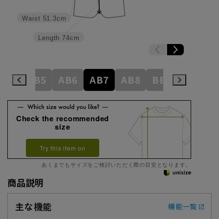
Waist
51.3cm
Length
74cm
AB4
AB5
AB6
AB7
AB8
BE3
BE4
Check the recommended
size
Try this item on
あくまでもサイズをご検討いただく際の目安となります。
商品説明
主な機能
機能一覧