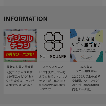
INFORMATION
最新のお買い得情報
スーツスクエア
みんなの
シゴト服ずかん
人気アイテムやおす
ビジネスウェアがな
すめ商品などの“おト
んでも揃う、4つのブ
12,000人以上の業界
ク“が満載のチラシが
ランドが一体となっ
や職種、シーンなど
Webでも見られる！
た新感覚の複合型ス
のシゴト服の着用傾
トアです
向をデータ化。