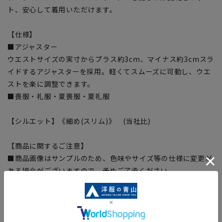
ト、安心して着用いただけます。
【仕様】
■アジャスター
ウエストサイズの実寸からプラス約3cm、マイナス約3cmスラ
イドするアジャスターを採用。軽くてスムーズに可動し、ウエ
ストを楽に調整できます。
■喪服・礼服・夏喪服・夏礼服
【シルエット】《細め(スリム)》 (当社比)
【商品に関するご注意】
■商品画像はサンプルのため、色味やサイズ等の仕様に変更が
ある場合がございますので、予めご了承ください。
■ゆとり感には個人差があります。サイズ表を確認の上、ご購
入の目安としてご利用ください。
■ブラウザやお使いのモニター環境、室内外等の撮影時の環境
下での光加減により、実際の商品と掲載画像の色味が異なる場