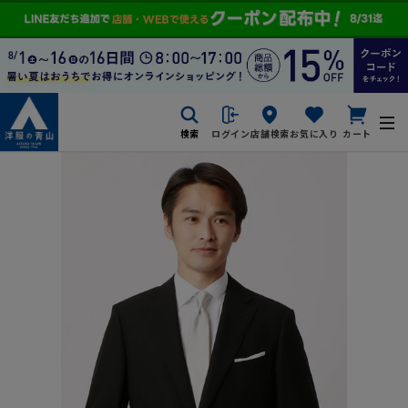
検索
ログイン
店舗検索
お気に入り
カート