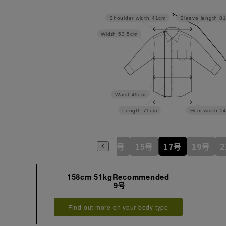
Shoulder width
41cm
Sleeve length
8
Width
53.5cm
Waist
49cm
Length
71cm
Hem width
5
5号
7号
9号
11号
13号
15号
17号
19号
158cm 51kgRecommended
9号
Find out more on your body type