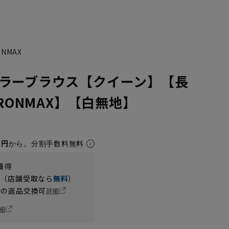
NMAX
ラーブラウス【クイーン】【長
IRONMAX】【白無地】
1円
から。分割手数料無料
獲得
円（店舗受取なら
無料
）
の返品交換可
詳細
細