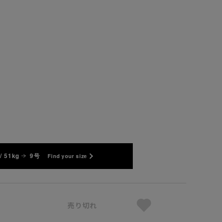
/ 51kg
9号
Find your size
売り切れ