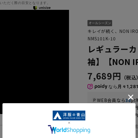
いただく際の目安となります。
キレイが続く、NON IRO
NMS101K-10
レギュラーカ
袖】【NON 
7,689円
なら
月々1,28
WEB会員なら
38
pt
送料 全国一律
550
お届けから
8
日以内
一部対象外商品あり
お届け日を調べる
詳
機能一覧