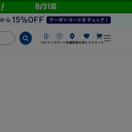
ログイン
サポート
店舗検索
お気に入り
カート