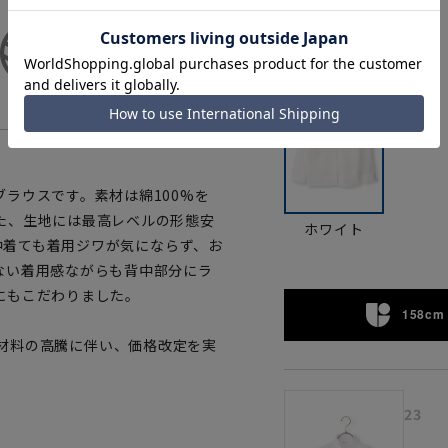
カラー
ラウスです。素材は綿100%を
た、生地には最高レベルの形態安
ホワイト
日中着ても着用ジワが気にならず、お
ない着用感ながらも背中部分にラ
にもこだわりました。
158cm 
材料の高騰に伴い、価格改定を実
23