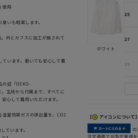
を使用
25
の臭いも軽減します。
続。衿とカフスに加工が施されて
27
ホワイト
しています。動いても安心して着
29
の証「OEKO-
ました。生地から付属まで、すべてに
、安心して着用いただけます。
温室効果ガスの排出量を、CO2
【
アイコンについて
の
施しています。
注文画面でお急ぎ発送を
 ※1