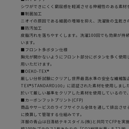
シワができにくく窮屈感を軽減させる伸縮性のある素材
■制菌加工
ニオイの原因である細菌の増殖を抑え、洗濯後の生乾き
■防汚加工
皮脂汚れを落ちやすくします。洗濯100回でも効果が持
います。
■フロント多ボタン仕様
胸元が開かないようにフロント部分にボタンを多く使用
用いただけます。
■OEKO-TEX®
厳しい分析試験にクリアし世界最高水準の安全な繊維製品
TEX®STANDARD100」に認証された素材を使用し
於いて厳しい基準をクリアした素材を使用しているので
■カーボンフットプリント(CFP)
商品やサービスのライフサイクル全体を通して排出させる
に換算して管理する仕組みです。
洋服の青山は日清紡テキスタイル(株)と共同でCFPを実
綿100%ブラウス1枚あたりの「CO2総排出量」8.72/枚