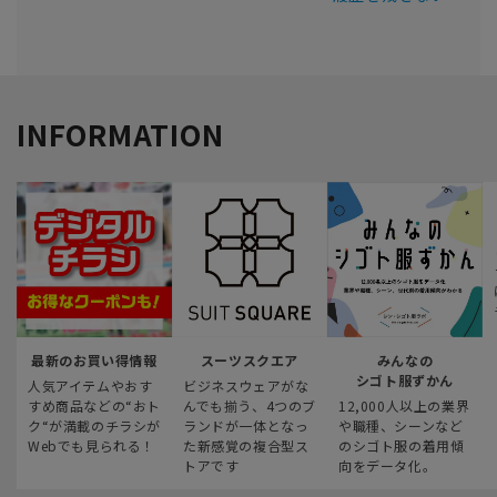
INFORMATION
最新のお買い得情報
スーツスクエア
みんなの
シゴト服ずかん
人気アイテムやおす
ビジネスウェアがな
すめ商品などの“おト
んでも揃う、4つのブ
12,000人以上の業界
ク“が満載のチラシが
ランドが一体となっ
や職種、シーンなど
Webでも見られる！
た新感覚の複合型ス
のシゴト服の着用傾
トアです
向をデータ化。