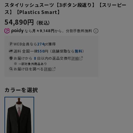
スタイリッシュスーツ【3ボタン段返り】【スリーピー
ス】【Plastics Smart】
54,890円
なら
月々9,148円
から。分割手数料無料
WEB会員なら
274
pt獲得
送料 全国一律
550
円（店舗受取なら
無料
）
お届けから
8
日以内の返品交換可
詳細
一部対象外商品あり
お届け日を調べる
詳細
カラーを選択