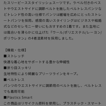
たスリーピーススタイリッシュスーツです。ラペル付きのベス
トやウエストサイドに調節ベルトを施したベルトレスパンツな
どトレンド性の高い仕様でパンツは裾幅を広めにとったストレ
ートパンツを採用。感度の高いスタイリングはビジネスや結婚
式などのセレモニー使いにもおすすめの1着です。また生地に
は風合いを滑らかに仕上げた『ウール/ポリエステル/レーヨン/
ポリウレタン』の4者混素材を採用しました。
【機能・仕様】
■ストレッチ
快適な着心地をサポートする豊かな伸縮性
■折り目スッキリ
生地特性により綺麗なプリーツラインをキープ。
■ベルトレス
パンツのウエストサイドに調節用のベルトを施し、ベルトレス
でも着用可能
■Plastics Smart
この商品はリサイクル原料を使用し、プラスチック・スマート