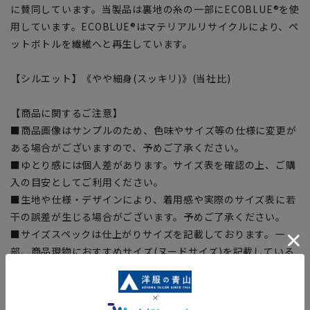
に賛同しています。当製品は裏地の糸の一部にECOBLUE®を使
用しています。ECOBLUE®はマテリアルリサイクルにより、ペ
ットボトルを繊維へと再生しています。
【シルエット】《やや細身(スッキリ)》(当社比)
【商品に関するご注意】
■商品画像はサンプルのため、色味やサイズ等の仕様に変更が
ある場合がございますので、予めご了承ください。
■ゆとり感には個人差があります。サイズ表を確認の上、ご購
入の目安としてご利用ください。
■生地や仕様・デザインにより、着用感や実際のサイズ表に若
干の誤差が生じる場合がございます。予めご了承ください。
■サイズスペックは仕上がりサイズを記載しております。一
部、商品現物におすすめサイズ(ヌードサイズ)を記載している
商品もございます。
■ブラウザやお使いのモニター環境、また撮影時の室内外の光
加減により、実際の商品と掲載画像の色味が異なる場合がござ