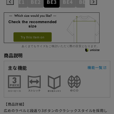
AB9
BE1
BE2
BE3
BE4
BE5
BE6
Check the recommended
size
Try this item on
あくまでもサイズをご検討いただく際の目安となります。
商品説明
主な機能
機能一覧
【商品詳細】
広めのラペルと段返り3ボタンのクラシックスタイルを採用し