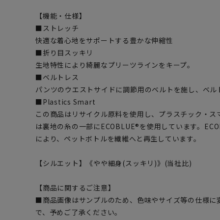
【機能・仕様】
■ストレッチ
快適な着心地をサポートする豊かな伸縮性
■折り目スッキリ
生地特性により綺麗なプリーツラインをキープ。
■ベルトレス
パンツのウエストサイドに調節用のベルトを施し、ベル
■Plastics Smart
この商品はリサイクル原料を使用し、プラスチック・ス
は裏地の糸の一部にECOBLUE®を使用しています。EC
により、ペットボトルを繊維へと再生しています。
【シルエット】《やや細身(スッキリ)》(当社比)
【商品に関するご注意】
■商品画像はサンプルのため、色味やサイズ等の仕様に
で、予めご了承ください。