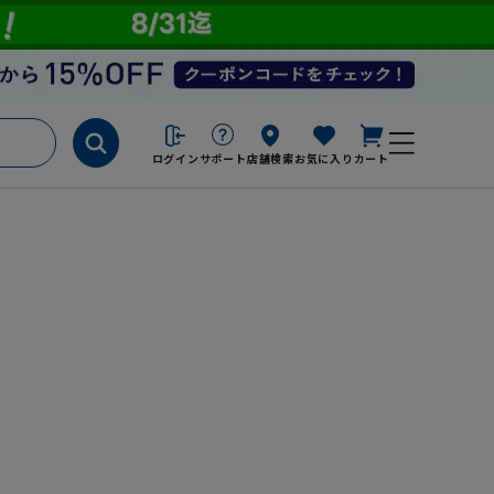
ログイン
サポート
店舗検索
お気に入り
カート