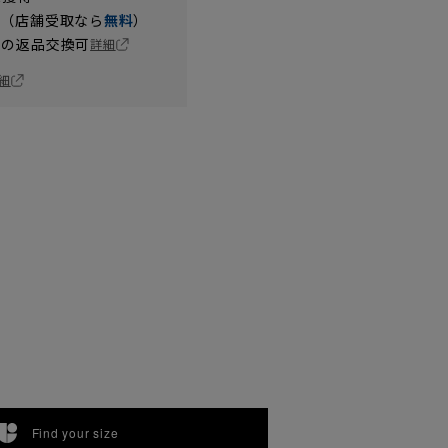
円（店舗受取なら
無料
）
の返品交換可
詳細
細
Find your size