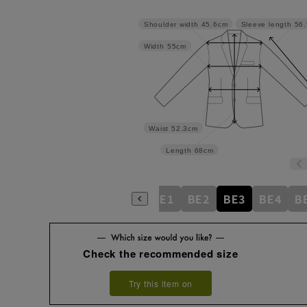
Shoulder width
45.6cm
Sleeve length
56
Width
55cm
Waist
52.3cm
Length
68cm
AB6
AB7
AB8
AB9
BE1
BE2
BE3
BE4
B
Check the recommended size
Try this item on