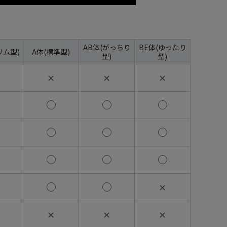
AB体(がっちり
BE体(ゆったり
リム型)
A体(標準型)
型)
型)
✕
✕
✕
✕
✕
✕
✕