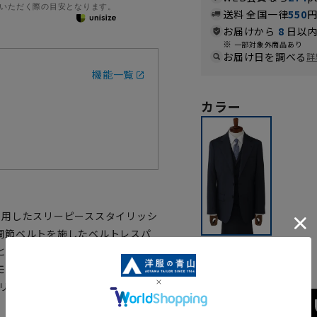
いただく際の目安となります。
送料 全国一律
550
お届けから
8
日以内
一部対象外商品あり
お届け日を調べる
詳
機能一覧
カラー
採用したスリーピーススタイリッシ
調節ベルトを施したベルトレスパ
ネイビー
とったストレートパンツを採用。
モニー使いにもおすすめの1着で
リエステル/レーヨン/ポリウレタ