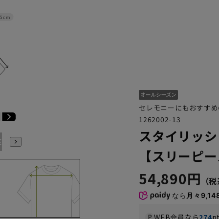
.5cm
セレモニーにもおすすめ
1262002-13
スタイリッシ
E5
BE6
BE7
BE8
BE9
BE10
YA1
YA2
YA4
【スリーピース】
54,890円
なら
月々9,14
WEB会員なら
274
p