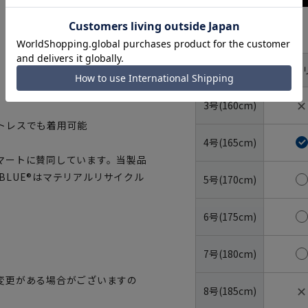
サイズ
体型
YA体(ス
号数（身長）
✕
3号(160cm)
トレスでも着用可能
4号(165cm)
マートに賛同しています。当製品
OBLUE®はマテリアルリサイクル
5号(170cm)
6号(175cm)
7号(180cm)
変更がある場合がございますの
✕
8号(185cm)