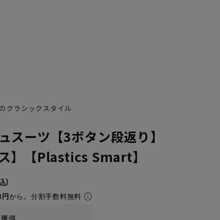
のクラシックスタイル
ュスーツ【3ボタン段返り】
YA5
YA6
YA7
AB10
YA8
YA9
YA10
A1
A1
【Plastics Smart】
8円
から。分割手数料無料
t獲得