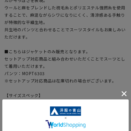
ルが今っぽさを表現。
ウールと麻をブレンドした梳毛糸とポリエステル強撚糸を使用
することで、麻混ながらシワになりにくく、清涼感ある手触り
が特徴的な平織生地。
共生地のパンツと合わせることでスーツスタイルもお楽しみい
ただけます。
■こちらはジャケットのみ販売となります。
セットアップ対応商品と組み合わせいただくことでスーツとし
て着用いただけます。
パンツ：MOPT6303
※セットアップ対応商品は在庫切れの場合がございます。
【サイズスペック】
[S]着丈:69cm ウエスト:92cm バスト:103cm 肩幅:45.5cm 袖
丈:57cm
[M]着丈:71cm ウエスト:95cm バスト:106cm 肩幅:46.5cm 袖
丈:58.5cm