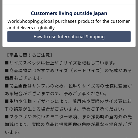
[L]着丈:73cm ウエスト:98cm バスト:109cm 肩幅:47.5cm 袖
丈:60cm
[LL]着丈:75cm ウエスト:101cm バスト:112cm 肩幅:48.5cm
袖丈:61.5cm
[3L]着丈:77cm ウエスト:104cm バスト:115cm 肩幅:49.5cm
袖丈:63cm
【商品に関するご注意】
■サイズスペックは仕上がりサイズを記載しています。
■商品現物にはおすすめサイズ（ヌードサイズ）の記載がある
商品もございます。
■商品画像はサンプルのため、色味やサイズ等の仕様に変更が
ある場合がございますので、予めご了承ください。
■生地や仕様・デザインにより、着用感や実際のサイズ表に若
干の誤差が生じる場合がございます。予めご了承ください。
■ブラウザやお使いのモニター環境、また撮影時の室内外の光
加減により、実際の商品と掲載画像の色味が異なる場合がござ
います。