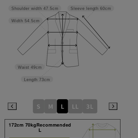
Shoulder width
47.5cm
Sleeve length
60cm
Width
54.5cm
Waist
49cm
Length
73cm
S
M
L
LL
3L
172cm 70kgRecommended
L