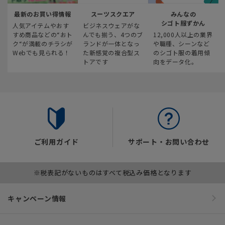
最新のお買い得情報
スーツスクエア
みんなの
シゴト服ずかん
人気アイテムやおす
ビジネスウェアがな
すめ商品などの“おト
んでも揃う、4つのブ
12,000人以上の業界
ク“が満載のチラシが
ランドが一体となっ
や職種、シーンなど
Webでも見られる！
た新感覚の複合型ス
のシゴト服の着用傾
トアです
向をデータ化。
ご利用ガイド
サポート・お問い合わせ
※税表記がないものはすべて税込み価格となります
キャンペーン情報