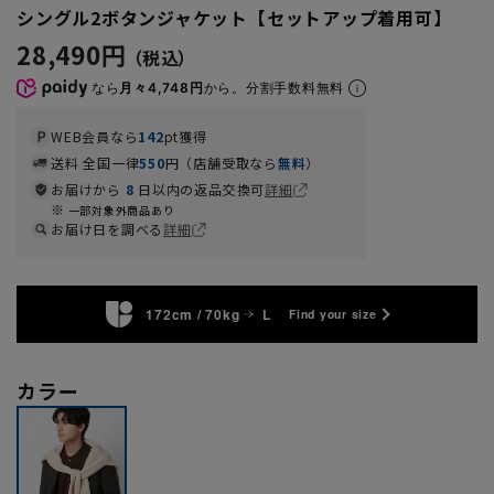
シングル2ボタンジャケット【セットアップ着用可】
28,490円
なら
月々4,748円
から。分割手数料無料
WEB会員なら
142
pt獲得
送料 全国一律
550
円（店舗受取なら
無料
）
お届けから
8
日以内の返品交換可
詳細
一部対象外商品あり
お届け日を調べる
詳細
172cm / 70kg
L
Find your size
カラー