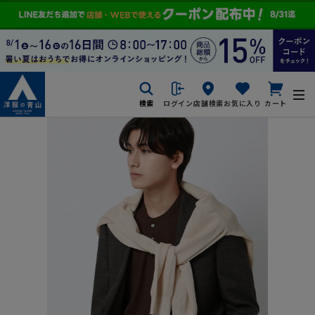
検索
ログイン
店舗検索
お気に入り
カート