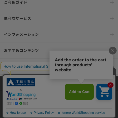
ご利用ガイド
便利なサービス
インフォメーション
おすすめコンテンツ
ポリシー・企業情報
オーダースーツなら SHITATE
当サイトでは、快適な閲覧体験とコンテンツ改善のためにCookieを使用
しています。閲覧を続けることで、Cookieの使用に同意したものとみな
します。詳細については
プライバシーポリシー
をご確認ください。
OFFICIAL SNS
同意して閉じる