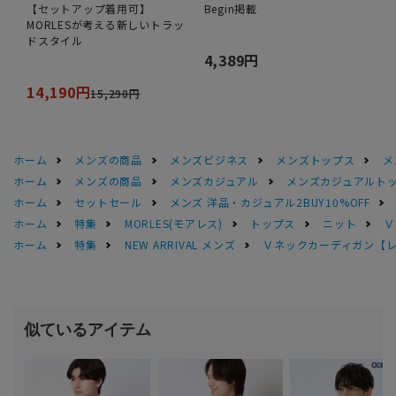
【セットアップ着用可】
Begin掲載
MORLESが考える新しいトラッ
ドスタイル
4,389円
14,190円
15,290円
ホーム
メンズの商品
メンズビジネス
メンズトップス
メ
ホーム
メンズの商品
メンズカジュアル
メンズカジュアルト
ホーム
セットセール
メンズ 洋品・カジュアル2BUY10%OFF
ホーム
特集
MORLES(モアレス)
トップス
ニット
Ｖ
ホーム
特集
NEW ARRIVAL メンズ
Ｖネックカーディガン【