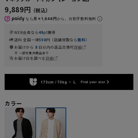
9,889円
なら
月々1,648円
から。分割手数料無料
WEB会員なら
49
pt獲得
送料 全国一律
550
円（店舗受取なら
無料
）
お届けから
8
日以内の返品交換可
詳細
一部対象外商品あり
お届け日を調べる
詳細
173cm / 70kg
L
Find your size
カラー