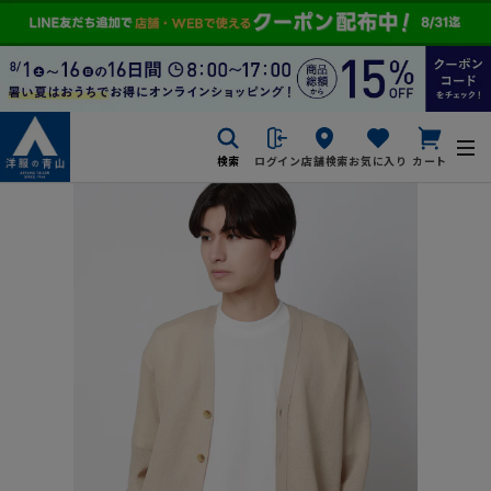
検索
ログイン
店舗検索
お気に入り
カート