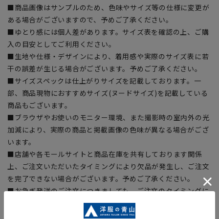
■商品画像はサンプルのため、色味やサイズ等の仕様に変更が
ある場合がございますので、予めご了承ください。
■ゆとり感には個人差があります。サイズ表を確認の上、ご購
入の目安としてご利用ください。
■生地や仕様・デザインにより、着用感や実際のサイズ表に若
干の誤差が生じる場合がございます。予めご了承ください。
■サイズスペックは仕上がりサイズを記載しております。一
部、商品現物におすすめサイズ(ヌードサイズ)を記載している
商品もございます。
■ブラウザやお使いのモニター環境、また撮影時の室内外の光
加減により、実際の商品と掲載画像の色味が異なる場合がござ
います。
■店舗や各モールサイトと商品在庫を共有しております関係
上、ご注文いただいたタイミングにより欠品が発生し、ご注文
を完了できない場合がございます。予めご了承ください。
■お急ぎ発送のご注文につきましても、ご注文のタイミングに
よってはお急ぎ発送サービスを選択できない場合がございま
す。