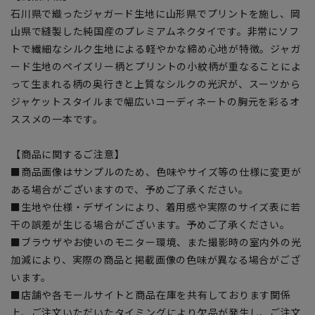
石川県で織ったジャガード生地に山形県でプリントを施し、岡
山県で縫製した純国産のプレミアムネクタイです。非常にソフ
トで繊細なシルク生地による軽やかな締め心地が特徴。ジャガ
ード生地のペイズリー柄とプリントの小紋柄が重なることによ
って生まれる柄の奥行きと上質なシルクの光沢が、スーツから
ジャケットスタイルまで幅広いコーディネートの胸元を彩るオ
ススメの一本です。
【商品に関するご注意】
■商品画像はサンプルのため、色味やサイズ等の仕様に変更が
ある場合がございますので、予めご了承ください。
■生地や仕様・デザインにより、着用感や実際のサイズ表に若
干の誤差が生じる場合がございます。予めご了承ください。
■ブラウザやお使いのモニター環境、また撮影時の室内外の光
加減により、実際の商品と掲載画像の色味が異なる場合がござ
います。
■店舗や各モールサイトと商品在庫を共有しております関係
上、ご注文いただいたタイミングにより欠品が発生し、ご注文