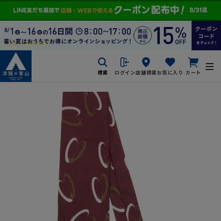
検索
ログイン
店舗検索
お気に入り
カート