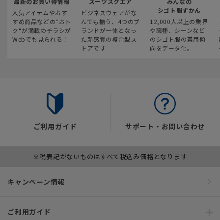
最新のお買い得情報
スーツスクエア
みんなの
シゴト服ずかん
人気アイテムやおす
ビジネスウェアがな
すめ商品などの“おト
んでも揃う、4つのブ
12,000人以上の業界
ク“が満載のチラシが
ランドが一体となっ
や職種、シーンなど
Webでも見られる！
た新感覚の複合型ス
のシゴト服の着用傾
トアです
向をデータ化。
ご利用ガイド
サポート・お問い合わせ
※税表記がないものはすべて税込み価格となります
キャンペーン情報
ご利用ガイド