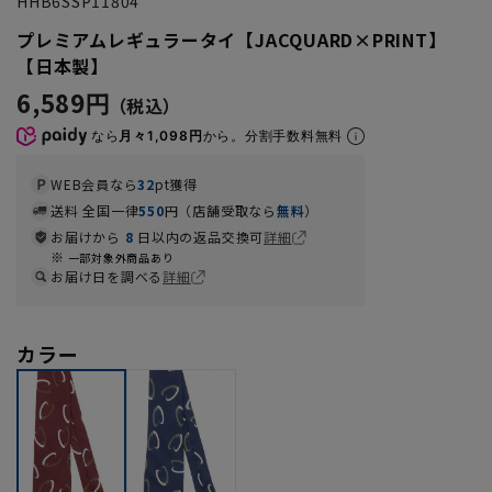
HHB6SSP11804
プレミアムレギュラータイ【JACQUARD×PRINT】
【日本製】
6,589円
なら
月々1,098円
から。分割手数料無料
WEB会員なら
32
pt獲得
送料 全国一律
550
円（店舗受取なら
無料
）
お届けから
8
日以内の返品交換可
詳細
一部対象外商品あり
お届け日を調べる
詳細
カラー