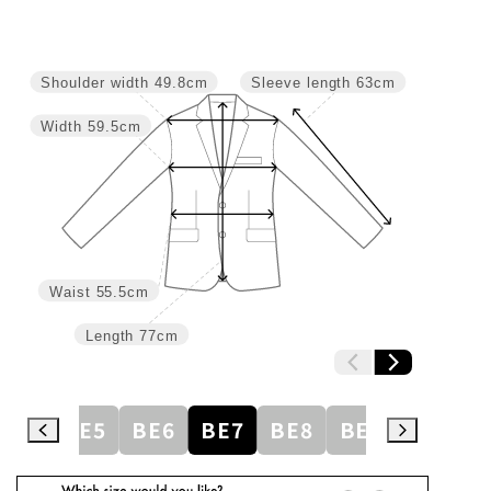
Shoulder width
49.8cm
Sleeve length
63cm
Width
59.5cm
Waist
55.5cm
Length
77cm
BE4
BE5
BE6
BE7
BE8
BE9
BE10