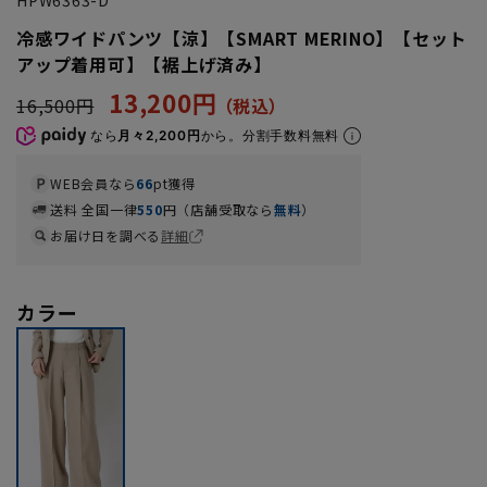
冷感ワイドパンツ【涼】【SMART MERINO】【セット
アップ着用可】【裾上げ済み】
13,200円
16,500円
なら
月々2,200円
から。分割手数料無料
WEB会員なら
66
pt獲得
送料 全国一律
550
円（店舗受取なら
無料
）
お届け日を調べる
詳細
カラー