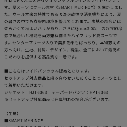
HILTONで人気を誇るウォッシャブルラインのワイドパンツで
す。夏スーツにウール素材《SMART MERINO®》を生かしまし
た。ウール本来の特性である吸湿速乾性や消臭機能により、夏
の暑さの中でも衣服内環境を整えてくれます。表地の風合いは
柔らかくて程よいハリがあり、さらにQmax3.0以上の超接触冷
感で風合いと機能を両方兼ね備えたハイブリッド夏スーツで
す。センタープリーツ入りで美脚効果もばっちり。本物志向の
方へ向け、生地、付属、デザイン、縫製、全てにおいて最高の
こだわりを提供する高品質な一着です。
■こちらはワイドパンツのみ販売となります。
セットアップ対応商品と組み合わせいただくことでスーツとし
て着用いただけます。
ジャケット：HJT6363 テーパードパンツ：HPT6363
※セットアップ対応商品は在庫切れの場合がございます。
【生地】
■SMART MERINO®