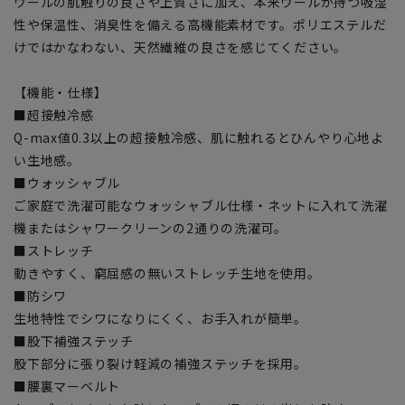
ウールの肌触りの良さや上質さに加え、本来ウールが持つ吸湿
性や保温性、消臭性を備える高機能素材です。ポリエステルだ
けではかなわない、天然繊維の良さを感じてください。
【機能・仕様】
■超接触冷感
Q-max値0.3以上の超接触冷感、肌に触れるとひんやり心地よ
い生地感。
■ウォッシャブル
ご家庭で洗濯可能なウォッシャブル仕様・ネットに入れて洗濯
機またはシャワークリーンの2通りの洗濯可。
■ストレッチ
動きやすく、窮屈感の無いストレッチ生地を使用。
■防シワ
生地特性でシワになりにくく、お手入れが簡単。
■股下補強ステッチ
股下部分に張り裂け軽減の補強ステッチを採用。
■腰裏マーベルト