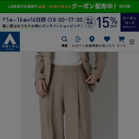
検索
ログイン
店舗検索
お気に入り
カート