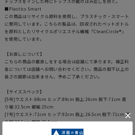
トップスをインした時にトップスの裾のはみ出しを防ぐ。
■Plastics Smart
この商品はリサイクル原料を使用し、プラスチック・スマート
に賛同しています。こちらの製品は、回収されたペットボトル
を原料としたリサイクルポリエステル繊維「CleanCircle®」
を使用しています。
【お直しについて】
こちらの商品の裾直しをする場合は店舗にて承ります。補正料
金については店舗へお問い合わせください。商品の股下以上の
長さの調節は出来ません、予めご了承ください。
【サイズスペック】
[5号]ウエスト:68cm ヒップ:89cm 股上:26cm 股下:71cm 渡
り幅:32.5cm 裾幅:25cm
[7号]ウエスト:71cm ヒップ:92cm 股上:26.5cm 股下:71cm 渡
り幅:33.5cm 裾幅:25.5cm
[9号]ウエスト:74cm ヒップ:95cm 股上:27cm 股下:73cm 渡