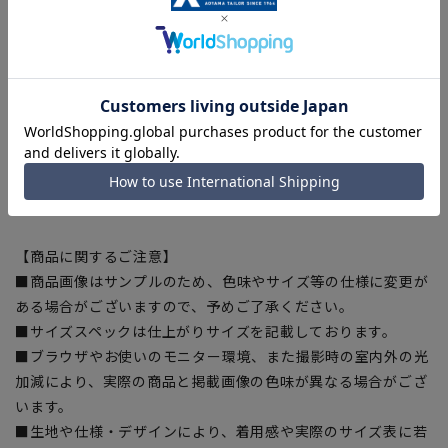
り幅:34.5cm 裾幅:26cm
[11号]ウエスト:77cm ヒップ:98cm 股上:27.5cm 股下:73cm
渡り幅:35.5cm 裾幅:26.5cm
[13号]ウエスト:80cm ヒップ:101cm 股上:28cm 股下:75cm
渡り幅:36.5cm 裾幅:27m
[15号]ウエスト:83cm ヒップ:104cm 股上:28.5cm 股下:75cm
渡り幅:37.5cm 裾幅:27.5cm
[17号]ウエスト:86cm ヒップ:107cm 股上:29cm 股下:75cm
渡り幅:38.5cm 裾幅:28cm
【商品に関するご注意】
■商品画像はサンプルのため、色味やサイズ等の仕様に変更が
ある場合がございますので、予めご了承ください。
■サイズスペックは仕上がりサイズを記載しております。
■ブラウザやお使いのモニター環境、また撮影時の室内外の光
加減により、実際の商品と掲載画像の色味が異なる場合がござ
います。
■生地や仕様・デザインにより、着用感や実際のサイズ表に若