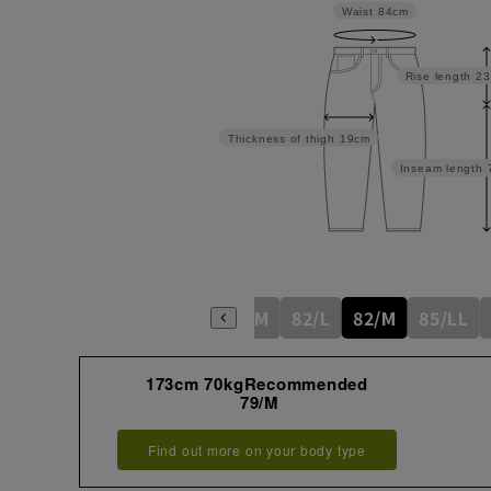
Waist
84cm
Rise length
23
Thickness of thigh
19cm
Inseam length
76/S
79/M
82/L
82/M
85/LL
173cm 70kgRecommended
79/M
Find out more on your body type