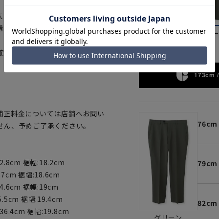
通気・高強度テキスタイルです。特
着心地を提供します。
ブラック
グリ
確認ください。
173cm /
補正料金については店舗へお問い
76cm
せん、予めご了承ください。
2.8cm 裾幅:18.2cm
79cm
7cm 裾幅:18.6cm
4.6cm 裾幅:19cm
.5cm 裾幅:19.4cm
82cm
36.4cm 裾幅:19.8cm
グリーン