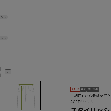
.5cm
76cm
88/3L
91/4L
「網戸」から着想を得た
ACPT6356-81
スタイリッシ