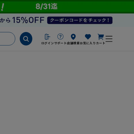
ログイン
サポート
店舗検索
お気に入り
カート