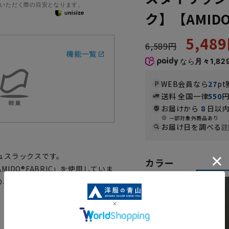
いただく際の目安となります。
ク】【AMID
5,48
6,589円
機能一覧
なら
月々1,82
WEB会員なら
27
pt
送料 全国一律
550
お届けから
8
日以内
一部対象外商品あり
お届け日を調べる
詳
ュスラックスです。
カラー
DO®FABRIC」を使用していま
り、速乾性、防シワ性にも優れて