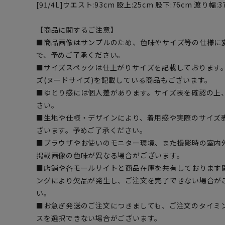
[91/4L]ウエスト:93cm 股上:25cm 股下:76cm 渡り幅:37
【商品に関するご注意】
■商品画像はサンプルのため、色味やサイズ等の仕様に
で、予めご了承ください。
■サイズスペックは仕上がりサイズを記載しております
ズ(ヌードサイズ)を記載している商品もございます。
■ゆとり感には個人差があります。サイズ表を確認の上
さい。
■生地や仕様・デザインにより、着用感や実際のサイズ
ざいます。予めご了承ください。
■ブラウザやお使いのモニター環境、また撮影時の室内
掲載画像の色味が異なる場合がございます。
■店舗や各モールサイトと商品在庫を共有しております
ングにより欠品が発生し、ご注文を完了できない場合が
い。
■お急ぎ発送のご注文につきましても、ご注文のタイミ
スを選択できない場合がございます。