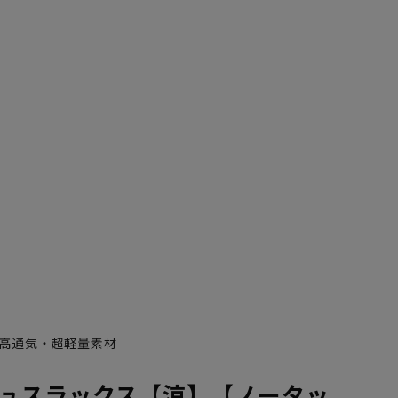
高通気・超軽量素材
ュスラックス【涼】【ノータッ