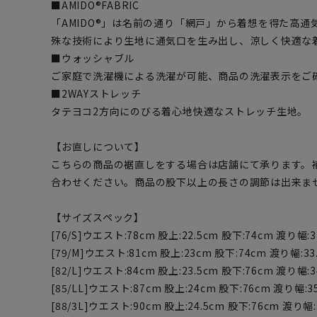
■AMIDO®FABRIC
「AMIDO®」は名前の通り「網戸」から着想を得た高
殊な技術により生地に通気口を生み出し、涼しく快適な
■ウォッシャブル
ご家庭で洗濯機による洗濯が可能、商品の洗濯表示をご
■2WAYストレッチ
タテヨコ2方向にのびる着心地快適なストレッチ生地。
【お直しについて】
こちらの商品の裾直しをする場合は店舗にて承ります。
合わせください。商品の股下以上の長さの調節は出来ま
【サイズスペック】
[76/S]ウエスト:78cm 股上:22.5cm 股下:74cm 渡り幅:3
[79/M]ウエスト:81cm 股上:23cm 股下:74cm 渡り幅:33.
[82/L]ウエスト:84cm 股上:23.5cm 股下:76cm 渡り幅:3
[85/LL]ウエスト:87cm 股上:24cm 股下:76cm 渡り幅:35
[88/3L]ウエスト:90cm 股上:24.5cm 股下:76cm 渡り幅: