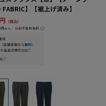
O FABRIC】【裾上げ済み】
9円
9円
から。分割手数料無料
獲得
円（店舗受取なら
無料
）
の返品交換可
詳細
細