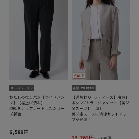
わたしの推しパン【ワイドパン
【週替わり_レディース】冷感1
ツ】【裾上げ済み】
ボタンVカラージャケット【美ジ
型紙をアップデートしたシリー
楽スーツ】【涼】
ズ新色！
【COOLMAX】【セットアップ
美ジ楽スーツに清涼セットアッ
着用可】
プが登場！
6,589円
13,761円
15,290円