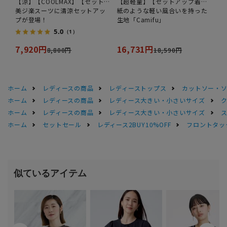
【涼】【COOLMAX】【セット
【超軽量】【セットアップ着用
アップ着用可】【裾上げ済み】
美ジ楽スーツに清涼セットアッ
可】
紙のような軽い風合いを持った
プが登場！
生地「Camifu」
5.0
（1）
7,920円
16,731円
8,800円
18,590円
ホーム
レディースの商品
レディーストップス
カットソー・
ホーム
レディースの商品
レディース大きい・小さいサイズ
ホーム
レディースの商品
レディース大きい・小さいサイズ
ホーム
セットセール
レディース2BUY10%OFF
フロントタッ