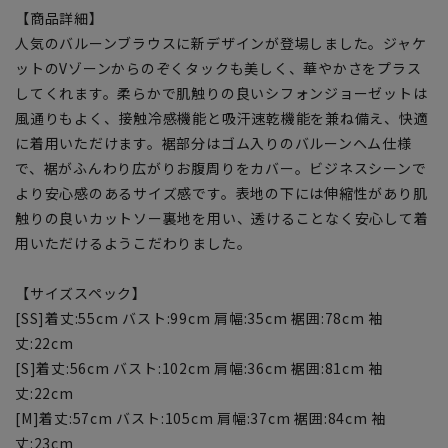
【商品詳細】
人気のバルーンブラウスに新デザインが登場しました。ジャケ
ットのVゾーンからのぞくタックも美しく、華やかさをプラス
してくれます。柔らかで肌触りの良いシフォンジョーゼットは
風通りもよく、接触冷感機能と吸汗速乾機能を兼ね備え、快適
に着用いただけます。裾部分はゴム入りのバルーンヘム仕様
で、裾がふんわり広がりお腹周りをカバー。ビジネスシーンで
より安心感のあるサイズ感です。表地の下には伸縮性があり肌
触りの良いカットソー裏地を用い、透けることなく安心して着
用いただけるようこだわりました。
【サイズスペック】
[SS]着丈:55cm バスト:99cm 肩幅:35cm 裾囲:78cm 袖
丈:22cm
[S]着丈:56cm バスト:102cm 肩幅:36cm 裾囲:81cm 袖
丈:22cm
[M]着丈:57cm バスト:105cm 肩幅:37cm 裾囲:84cm 袖
丈:23cm