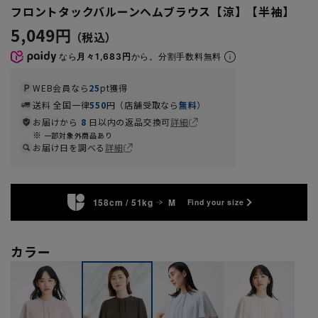
フロントタックバルーンヘムブラウス【涼】【半袖】
5,049円
なら
月々1,683円
から。分割手数料無料
WEB会員なら
25
pt獲得
送料 全国一律
550
円（店舗受取なら
無料
）
お届けから
8
日以内の返品交換可
詳細
一部対象外商品あり
お届け日を調べる
詳細
158cm / 51kg
M
Find your size
カラー