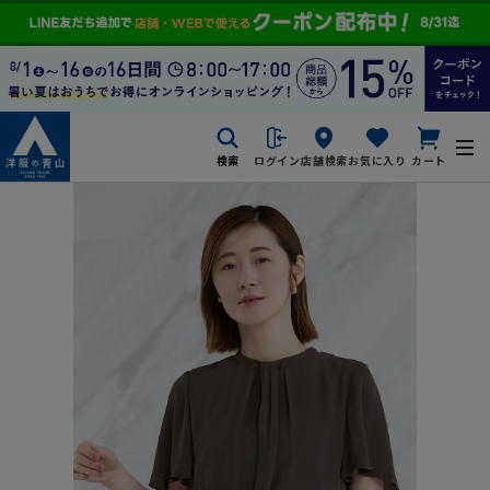
検索
ログイン
店舗検索
お気に入り
カート