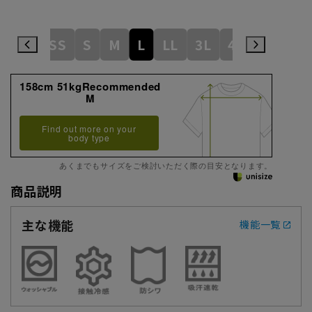
SS
S
M
L
LL
3L
4L
158cm 51kgRecommended
M
Find out more on your
body type
あくまでもサイズをご検討いただく際の目安となります。
商品説明
主な機能
機能一覧