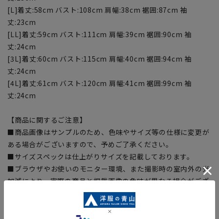
[L]着丈:58cm バスト:108cm 肩幅:38cm 裾囲:87cm 袖
丈:23cm
[LL]着丈:59cm バスト:111cm 肩幅:39cm 裾囲:90cm 袖
丈:24cm
[3L]着丈:60cm バスト:115cm 肩幅:40cm 裾囲:94cm 袖
丈:24cm
[4L]着丈:61cm バスト:120cm 肩幅:41cm 裾囲:99cm 袖
丈:24cm
【商品に関するご注意】
■商品画像はサンプルのため、色味やサイズ等の仕様に変更が
ある場合がございますので、予めご了承ください。
■サイズスペックは仕上がりサイズを記載しております。
■ブラウザやお使いのモニター環境、また撮影時の室内外の光
加減により、実際の商品と掲載画像の色味が異なる場合がござ
います。
■生地や仕様・デザインにより、着用感や実際のサイズ表に若
干の誤差が生じる場合がございます。予めご了承ください。