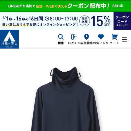
検索
ログイン
店舗検索
お気に入り
カート