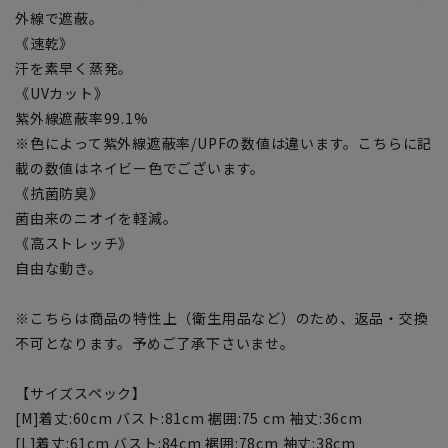
外線で遮蔽。
《速乾》
汗を素早く蒸発。
《UVカット》
紫外線遮蔽率99.1%
※色によって紫外線遮蔽率/UPFの数値は違います。こちらに記
載の数値はネイビー色でございます。
《抗菌防臭》
菌由来のニオイを軽減。
《高ストレッチ》
自由な動き。
※こちらは商品の特性上（衛生用品など）のため、返品・交換
不可となります。予めご了承下さいませ。
【サイズスペック】
[M]着丈:60cm バスト:81cm 裾囲:75 cm 袖丈:36cm
[L]着丈:61cm バスト:84cm 裾囲:78cm 袖丈:38cm