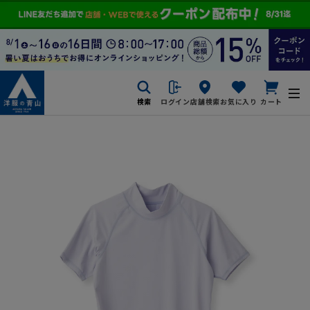
検索
ログイン
店舗検索
お気に入り
カート