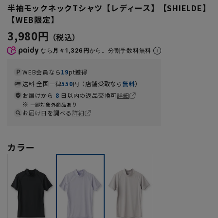
半袖モックネックTシャツ【レディース】【SHIELDE】
【WEB限定】
3,980円
なら
月々1,326円
から。分割手数料無料
WEB会員なら
19
pt獲得
送料 全国一律
550
円（店舗受取なら
無料
）
お届けから
8
日以内の返品交換可
詳細
一部対象外商品あり
お届け日を調べる
詳細
カラー