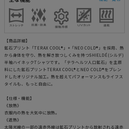
【商品詳細】
鉱石プリント「TERAX COOL®」+「NEO COLD®」を採用、熱
から身体を守り、熱を解き放つしくみを持つSHIELDÉ(シルデ)
半袖ハイネックTシャツです。「テラヘルツ人口鉱石」を主原
料にした鉱石プリントTERAX COOL®とNEO COLD®をブレン
ドしたオリジナル加工。熱を超えてパフォーマンスもライフス
タイルも、もっと自由に。
【仕様・機能】
《放熱》
衣服内の熱を大気中に放熱。
《遮熱》
太陽光線の一部の遠赤外線は鉱石プリントから放射される遠赤