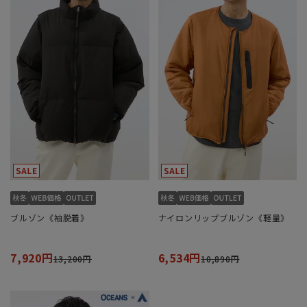
ブルゾン《袖脱着》
ナイロンリップブルゾン《軽量》
7,920円
6,534円
13,200円
10,890円