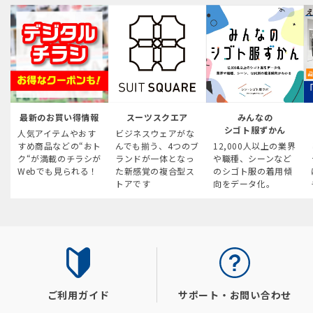
最新のお買い得情報
スーツスクエア
みんなの
シゴト服ずかん
人気アイテムやおす
ビジネスウェアがな
すめ商品などの“おト
んでも揃う、4つのブ
12,000人以上の業界
ク“が満載のチラシが
ランドが一体となっ
や職種、シーンなど
Webでも見られる！
た新感覚の複合型ス
のシゴト服の着用傾
トアです
向をデータ化。
ご利用ガイド
サポート・お問い合わせ