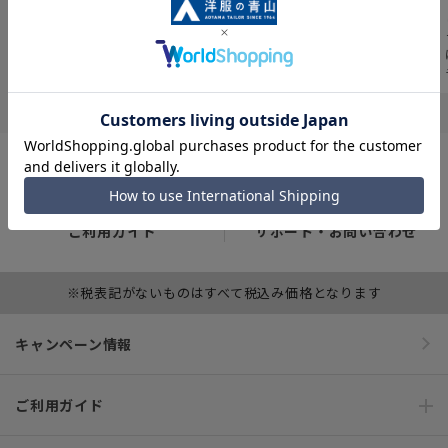
すめ商品などの“おト
んでも揃う、4つのブ
12,000人以上の業界
ク“が満載のチラシが
ランドが一体となっ
や職種、シーンなど
Webでも見られる！
た新感覚の複合型ス
のシゴト服の着用傾
トアです
向をデータ化。
ご利用ガイド
サポート・お問い合わせ
※税表記がないものはすべて税込み価格となります
キャンペーン情報
ご利用ガイド