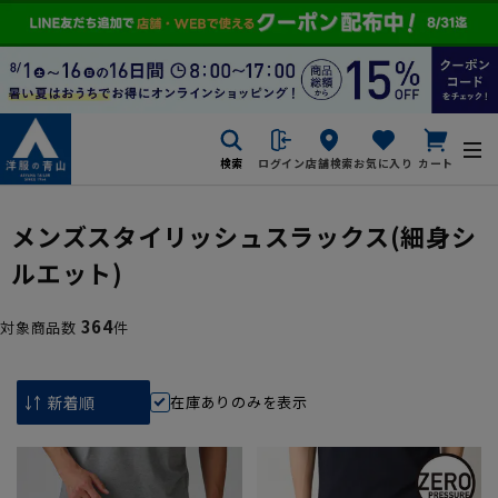
検索
ログイン
店舗検索
お気に入り
カート
メンズスタイリッシュスラックス(細身シ
ルエット)
364
対象商品数
件
在庫ありのみを表示