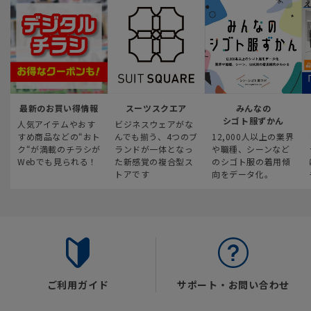
最新のお買い得情報
スーツスクエア
みんなの
シゴト服ずかん
人気アイテムやおす
ビジネスウェアがな
すめ商品などの“おト
んでも揃う、4つのブ
12,000人以上の業界
ク“が満載のチラシが
ランドが一体となっ
や職種、シーンなど
Webでも見られる！
た新感覚の複合型ス
のシゴト服の着用傾
トアです
向をデータ化。
ご利用ガイド
サポート・お問い合わせ