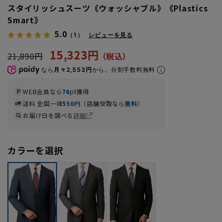
スタイリッシュスーツ《ウォッシャブル》《Plastics
Smart》
5.0
（1）
レビューを見る
15,323円
21,890円
なら
月々2,553円
から。分割手数料無料
WEB会員なら
76
pt獲得
送料 全国一律
550
円（店舗受取なら
無料
）
お届け日を調べる
詳細
カラーを選択