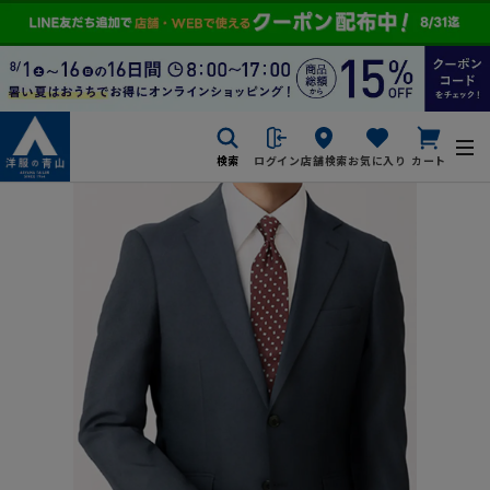
検索
ログイン
店舗検索
お気に入り
カート