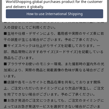
【商品に関するご注意】
■商品画像はサンプルのため、色味やサイズ等の仕様に変更が
ある場合がございますので、予めご了承ください。
■ゆとり感には個人差があります。サイズ表を確認の上、ご購
入の目安としてご利用ください。
■生地や仕様・デザインにより、着用感や実際のサイズ表に若
干の誤差が生じる場合がございます。予めご了承ください。
■サイズスペックは仕上がりサイズを記載しております。一
部、商品現物におすすめサイズ(ヌードサイズ)を記載している
商品もございます。
■ブラウザやお使いのモニター環境、また撮影時の室内外の光
加減により、実際の商品と掲載画像の色味が異なる場合がござ
います。
■店舗や各モールサイトと商品在庫を共有しております関係
上、ご注文いただいたタイミングにより欠品が発生し、ご注文
を完了できない場合がございます。予めご了承ください。
■お急ぎ発送のご注文につきましても、ご注文のタイミングに
よってはお急ぎ発送サービスを選択できない場合がございま