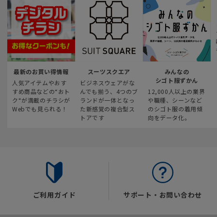
最新のお買い得情報
スーツスクエア
みんなの
シゴト服ずかん
人気アイテムやおす
ビジネスウェアがな
すめ商品などの“おト
んでも揃う、4つのブ
12,000人以上の業界
ク“が満載のチラシが
ランドが一体となっ
や職種、シーンなど
Webでも見られる！
た新感覚の複合型ス
のシゴト服の着用傾
トアです
向をデータ化。
ご利用ガイド
サポート・お問い合わせ