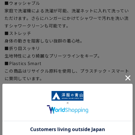
■ウォッシャブル
家庭で洗濯機による洗濯が可能、洗濯ネットに入れて洗ってい
ただけます。さらにハンガーにかけてシャワーで汚れを洗い流
すシャワークリーンも可能です。
■ストレッチ
身体の動きを阻害しない抜群の着心地。
■折り目スッキリ
生地特性により綺麗なプリーツラインをキープ。
■Plastics Smart
この商品はリサイクル原料を使用し、プラスチック・スマート
に賛同しています。
■ECOBLUE(100%リサイクルポリエステル)
『ECOBLUE』はマテリアルリサイクルにより、ペットボトル
を繊維へと再生しています。当製品は裏地の糸の一部に
『ECOBLUE』を使用しています。
【シルエット】《細め(スリム)》 (当社比)