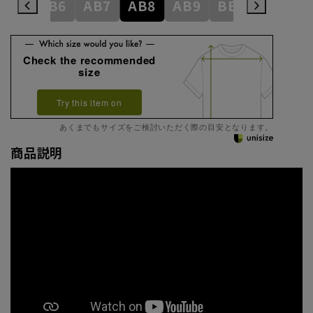
AB5
AB6
AB7
AB8
AB9
BE3
BE4
Check the recommended
size
Try this item on
あくまでもサイズをご検討いただく際の目安となります。
商品説明