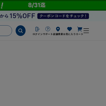
ログイン
サポート
店舗検索
お気に入り
カート