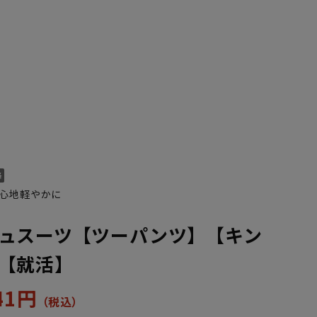
心地軽やかに
K10
YA1
YA2
YA4
YA5
YA6
YA7
AB10
Y
ュスーツ【ツーパンツ】【キン
【就活】
441円