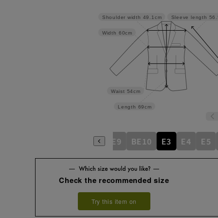
Shoulder width
49.1cm
Sleeve length
56
Width
60cm
Waist
54cm
Length
69cm
BE5
BE6
BE7
BE8
BE9
BE10
E3
E4
E5
Check the recommended size
Try this item on