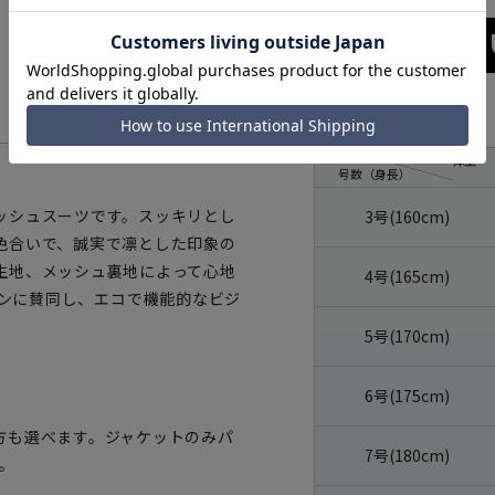
サイズ
体型
号数（身長）
ッシュスーツです。スッキリとし
3号(160cm)
色合いで、誠実で凛とした印象の
生地、メッシュ裏地によって心地
4号(165cm)
ンペーンに賛同し、エコで機能的なビジ
5号(170cm)
6号(175cm)
方も選べます。ジャケットのみパ
7号(180cm)
。