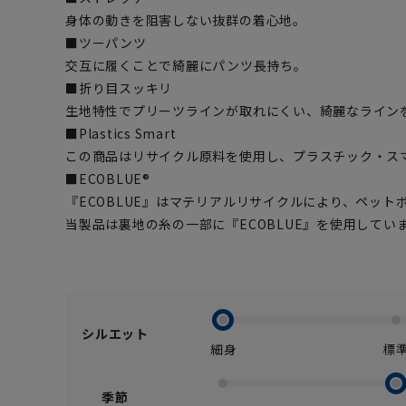
身体の動きを阻害しない抜群の着心地。
■ツーパンツ
交互に履くことで綺麗にパンツ長持ち。
■折り目スッキリ
生地特性でプリーツラインが取れにくい、綺麗なライン
■Plastics Smart
この商品はリサイクル原料を使用し、プラスチック・ス
■ECOBLUE®
『ECOBLUE』はマテリアルリサイクルにより、ペッ
当製品は裏地の糸の一部に『ECOBLUE』を使用してい
シルエット
細身
標
季節