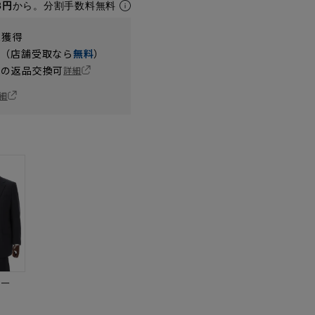
3円
から。分割手数料無料
t獲得
円（店舗受取なら
無料
）
の返品交換可
詳細
細
ビー