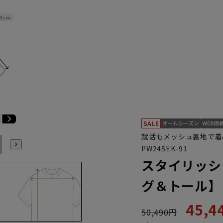
.5cm
就活もメッシュ裏地で着
E6
E7
E8
E9
E10
K4
K5
K6
K7
K8
K9
PW245EK-91
スタイリッシ
グ＆トール】
45,
50,490円