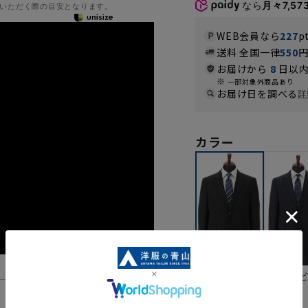
なら
月々7,57
いただく際の目安となります。
WEB会員なら
227
p
送料 全国一律
550
お届けから
8
日以内
一部対象外商品あり
お届け日を調べる
詳
カラー
ネイ
ブラック
機能一覧