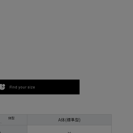
Find your size
YA7
YA8
体型
A体(標準型)
✕
)