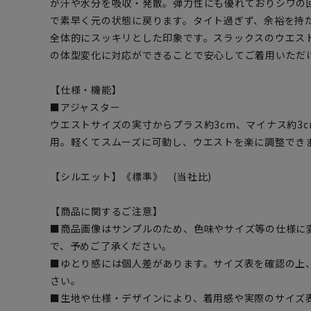
が汗や水分を吸収・発散。弾力性にも優れておりシワの
で素早く元の状態に戻ります。タイト過ぎず、余裕を持
全体的にスッキリとした印象です。スラックスのウエス
の体型変化に対応ができることで安心してご着用いただ
【仕様・機能】
■アジャスター
ウエストサイズの実寸からプラス約3cm、マイナス約3
用。軽くてスムーズに可動し、ウエストを楽に調整でき
【シルエット】《標準》 (当社比)
【商品に関するご注意】
■商品画像はサンプルのため、色味やサイズ等の仕様に
で、予めご了承ください。
■ゆとり感には個人差があります。サイズ表を確認の上
さい。
■生地や仕様・デザインにより、着用感や実際のサイズ