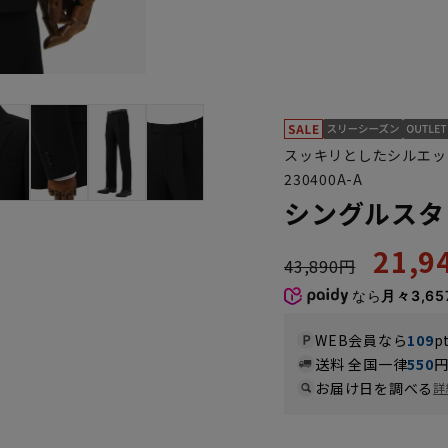
スッキリとしたシルエッ
230400A-A
シングルスタ
21,
43,890円
なら
月々3,65
WEB会員なら
109
p
送料 全国一律
550
お届け日を調べる
詳