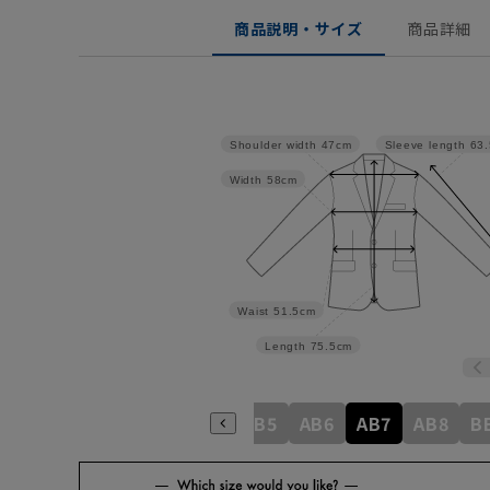
商品説明・サイズ
商品詳細
Shoulder width
47cm
Sleeve length
63
Width
58cm
Waist
51.5cm
Length
75.5cm
A6
A7
A8
AB3
AB4
AB5
AB6
AB7
AB8
B