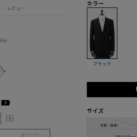
カラー
レビュー
.5cm
ブラック
サイズ
E3
BE4
BE5
BE6
BE7
BE8
YA4
YA5
YA6
号数（身長）
3号(160cm