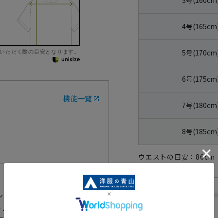
4号(165cm
いただく際の目安となります。
5号(170cm
6号(175cm
機能一覧
7号(180cm
8号(185cm
ウエストの目安：
86
cm
【特別価格】在庫限り
ンダードフォーマルです。
ールの特徴である吸湿性と放湿性