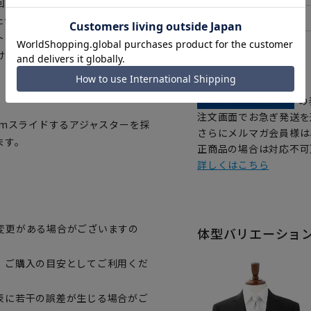
回復力も早く、蒸気をあてること
たせたシルエットになっており、
トにはアジャスターを施し、多少
けます。
【
アイコンについて
の
注文画面でお急ぎ発送を
cmスライドするアジャスターを採
さらにメルマガ会員様は
ます。
正商品の場合は対応不可
詳しくはこちら
変更がある場合がございますの
体型バリエーショ
、ご購入の目安としてご利用くだ
表に若干の誤差が生じる場合がご