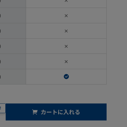
✕
)
✕
)
✕
)
✕
)
)
！
カートに入れる