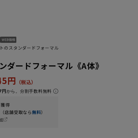
トのスタンダードフォーマル
ンダードフォーマル《A体》
945円
7円
から。分割手数料無料
t獲得
円（店舗受取なら
無料
）
細