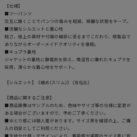
【仕様】
■ツーパンツ
交互に履くことでパンツの傷みを軽減、綺麗な状態をキープ。
■流麗なシルエットと着心地
軽さ、極上の素材や付属の細部に至るまでこだわり、既製品で
ありながらオーダーメイドクオリティを堪能。
■キュプラ裏地
ジャケットの裏地に静電気を抑え、吸湿性に優れたキュプラを
採用、滑らかな着心地をサポート。
【シルエット】《細め(スリム)》 (当社比)
【商品に関するご注意】
■商品画像はサンプルのため、色味やサイズ等の仕様に変更が
ある場合がございますので、予めご了承ください。
■ゆとり感には個人差があります。サイズ表を確認の上、ご購
入の目安としてご利用ください。
■生地や仕様・デザインにより、着用感や実際のサイズ表に若