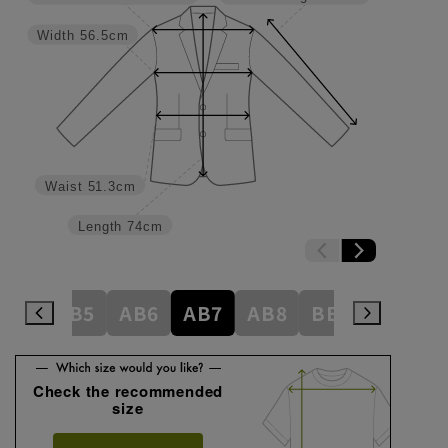
Width
56.5cm
Waist
51.3cm
Length
74cm
AB4
AB5
AB6
AB7
AB8
BE3
BE4
Check the recommended
size