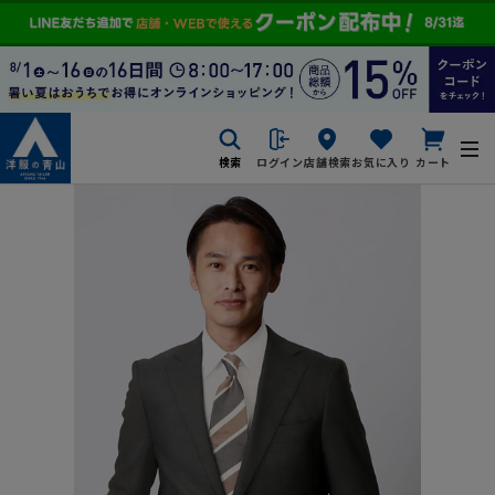
検索
ログイン
店舗検索
お気に入り
カート