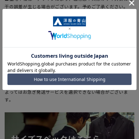
干の誤差が生じる場合がございます。予めご了承ください。
■サイズスペックは仕上がりサイズを記載しております。一
部、商品現物におすすめサイズ(ヌードサイズ)を記載している
商品もございます。
■ブラウザやお使いのモニター環境、また撮影時の室内外の光
加減により、実際の商品と掲載画像の色味が異なる場合がござ
います。
■店舗や各モールサイトと商品在庫を共有しております関係
上、ご注文いただいたタイミングにより欠品が発生し、ご注文
を完了できない場合がございます。予めご了承ください。
■お急ぎ発送のご注文につきましても、ご注文のタイミングに
よってはお急ぎ発送サービスを選択できない場合がございま
す。