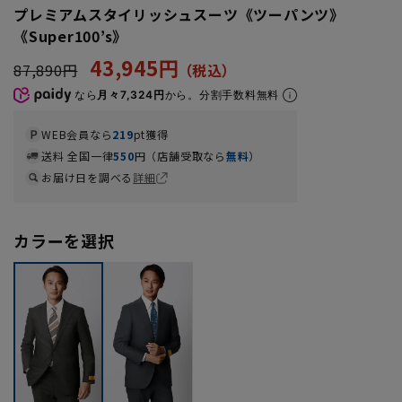
プレミアムスタイリッシュスーツ《ツーパンツ》
《Super100’s》
43,945円
87,890円
なら
月々7,324円
から。分割手数料無料
WEB会員なら
219
pt獲得
送料 全国一律
550
円（店舗受取なら
無料
）
お届け日を調べる
詳細
カラーを選択