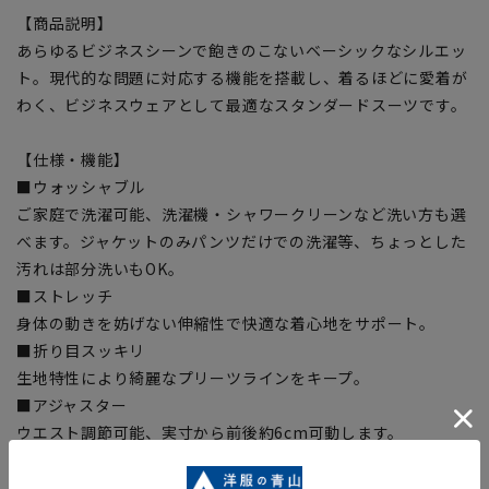
【商品説明】
あらゆるビジネスシーンで飽きのこないベーシックなシルエッ
ト。現代的な問題に対応する機能を搭載し、着るほどに愛着が
わく、ビジネスウェアとして最適なスタンダードスーツです。
【仕様・機能】
■ウォッシャブル
ご家庭で洗濯可能、洗濯機・シャワークリーンなど洗い方も選
べます。ジャケットのみパンツだけでの洗濯等、ちょっとした
汚れは部分洗いもOK。
■ストレッチ
身体の動きを妨げない伸縮性で快適な着心地をサポート。
■折り目スッキリ
生地特性により綺麗なプリーツラインをキープ。
■アジャスター
ウエスト調節可能、実寸から前後約6cm可動します。
■Plastics Smart
この商品はリサイクル原料を使用し、プラスチック・スマート