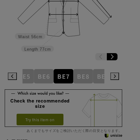
Waist
56cm
Length
77cm
BE4
BE5
BE6
BE7
BE8
BE9
BE10
Check the recommended
size
Try this item on
あくまでもサイズをご検討いただく際の目安となります。