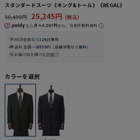
スタンダードスーツ《キング&トール》《REGAL》
25,245円
50,490円
なら
月々4,207円
から。分割手数料無料
WEB会員なら
126
pt獲得
送料 全国一律
550
円（店舗受取なら
無料
）
お届け日を調べる
詳細
カラーを選択