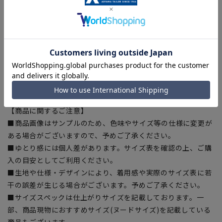
に賛同しています。
■ECOBLUE(100%リサイクルポリエステル)
『ECOBLUE』はマテリアルリサイクルにより、ペットボトル
を繊維へと再生しています。当製品は裏地の糸の一部に
『ECOBLUE』を使用しています。
【シルエット】《ゆったり》 (当社比)
【商品に関するご注意】
■商品画像はサンプルのため、色味やサイズ等の仕様に変更が
ある場合がございますので、予めご了承ください。
■ゆとり感には個人差があります。サイズ表を確認の上、ご購
入の目安としてご利用ください。
■生地や仕様・デザインにより、着用感や実際のサイズ表に若
干の誤差が生じる場合がございます。予めご了承ください。
■サイズスペックは仕上がりサイズを記載しております。一
部、商品現物におすすめサイズ(ヌードサイズ)を記載している
商品もございます。