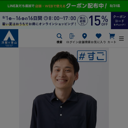
検索
ログイン
店舗検索
お気に入り
カート