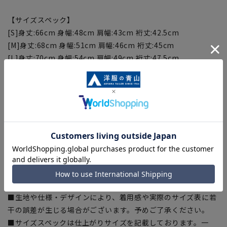
【サイズスペック】
[S]身丈:66cm 身幅:48cm 肩幅:43cm 裄丈:42.5cm
[M]身丈:68cm 身幅:51cm 肩幅:46cm 裄丈:45cm
[L]身丈:70cm 身幅:54cm 肩幅:49cm 裄丈:47.5cm
[LL]身丈:72cm 身幅:57cm 肩幅:52cm 裄丈:50cm
[3L]身丈:74cm 身幅:60cm 肩幅:55cm 裄丈:52.5cm
[WideM]身丈:68cm 身幅:56cm 肩幅:49cm 裄丈:46cm
[WideL]身丈:70cm 身幅:59cm 肩幅:52cm 裄丈:49cm
【商品に関するご注意】
■商品画像はサンプルのため、色味やサイズ等の仕様に変更が
ある場合がございますので、予めご了承ください。
■ゆとり感には個人差があります。サイズ表を確認の上、ご購
入の目安としてご利用ください。
■生地や仕様・デザインにより、着用感や実際のサイズ表に若
干の誤差が生じる場合がございます。予めご了承ください。
■サイズスペックは仕上がりサイズを記載しております。一