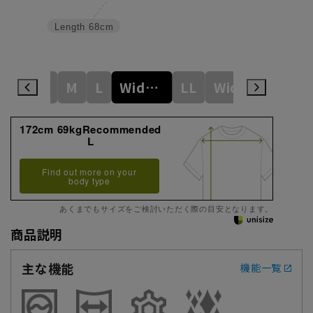
Length
68cm
S
M
L
WideM
LL
WideL
3L
172cm 69kgRecommended
L
Find out more on your
body type
あくまでもサイズをご検討いただく際の目安となります。
商品説明
主な機能
機能一覧