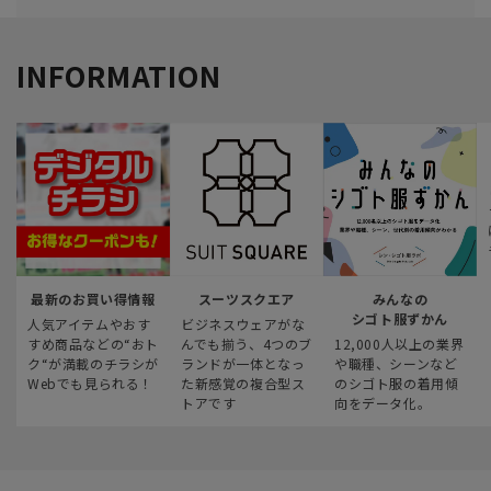
INFORMATION
最新のお買い得情報
スーツスクエア
みんなの
シゴト服ずかん
人気アイテムやおす
ビジネスウェアがな
すめ商品などの“おト
んでも揃う、4つのブ
12,000人以上の業界
ク“が満載のチラシが
ランドが一体となっ
や職種、シーンなど
Webでも見られる！
た新感覚の複合型ス
のシゴト服の着用傾
トアです
向をデータ化。