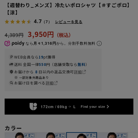
【週替わり_メンズ】冷たいポロシャツ【＃すごポロ】
【涼】
4.7
（7）
レビューを見る
3,950円
4,389円
なら
月々1,316円
から。分割手数料無料
WEB会員なら
19
pt獲得
送料 全国一律
550
円（店舗受取なら
無料
）
お届けから
8
日以内の返品交換可
詳細
一部対象外商品あり
お届け日を調べる
詳細
172cm / 69kg
L
Find your size
カラー