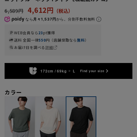
4,612円
6,589円
なら
月々1,537円
から。分割手数料無料
WEB会員なら
23
pt獲得
送料 全国一律
550
円（店舗受取なら
無料
）
お届け日を調べる
詳細
172cm / 69kg
L
Find your size
カラー