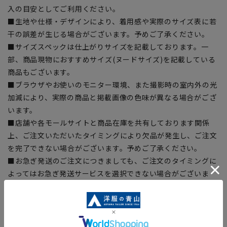
入の目安としてご利用ください。
■生地や仕様・デザインにより、着用感や実際のサイズ表に若
干の誤差が生じる場合がございます。予めご了承ください。
■サイズスペックは仕上がりサイズを記載しております。一
部、商品現物におすすめサイズ(ヌードサイズ)を記載している
商品もございます。
■ブラウザやお使いのモニター環境、また撮影時の室内外の光
加減により、実際の商品と掲載画像の色味が異なる場合がござ
います。
■店舗や各モールサイトと商品在庫を共有しております関係
上、ご注文いただいたタイミングにより欠品が発生し、ご注文
を完了できない場合がございます。予めご了承ください。
■お急ぎ発送のご注文につきましても、ご注文のタイミングに
よってはお急ぎ発送サービスを選択できない場合がございま
す。