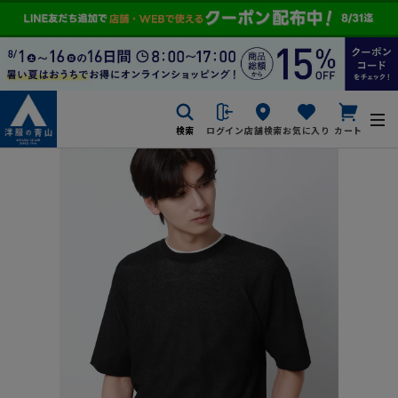
検索
ログイン
店舗検索
お気に入り
カート