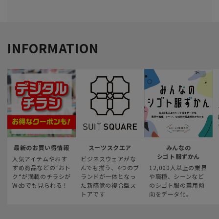
INFORMATION
最新のお買い得情報
スーツスクエア
みんなの
シゴト服ずかん
人気アイテムやおす
ビジネスウェアがな
すめ商品などの“おト
んでも揃う、4つのブ
12,000人以上の業界
ク“が満載のチラシが
ランドが一体となっ
や職種、シーンなど
Webでも見られる！
た新感覚の複合型ス
のシゴト服の着用傾
トアです
向をデータ化。