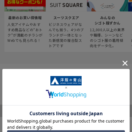
最新のお買い得情報
スーツスクエア
みんなの
シゴト服ずかん
人気アイテムやおす
ビジネスウェアがな
すめ商品などの“おト
んでも揃う、4つのブ
12,000人以上の業界
ク“が満載のチラシが
ランドが一体となっ
や職種、シーンなど
Webでも見られる！
た新感覚の複合型ス
のシゴト服の着用傾
トアです
向をデータ化。
ご利用ガイド
サポート・お問い合わせ
※税表記がないものはすべて税込み価格となります
キャンペーン情報