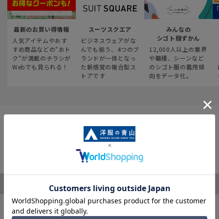
最新のお買い得情報
スーツスクエア
みんなの
シゴト服ずかん
人気アイテムやおす
ビジネスウェアがな
すめ商品などの“おト
んでも揃う、4つのブ
12,000人以上の業界
ク“が満載のチラシが
ランドが一体となっ
や職種、シーンなど
Webでも見られる！
た新感覚の複合型ス
のシゴト服の着用傾
トアです
向をデータ化。
ご利用ガイド
サポート・お問い合わせ
※税表記がないものはすべて税込み価格となります
キャンペーン情報